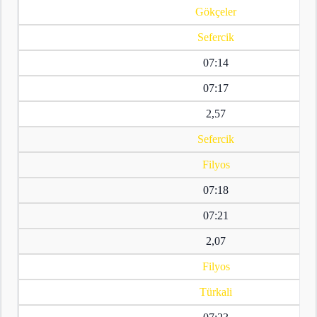
Gökçeler
Sefercik
07:14
07:17
2,57
Sefercik
Filyos
07:18
07:21
2,07
Filyos
Türkali