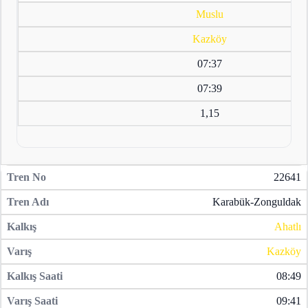
Muslu
Kazköy
07:37
07:39
1,15
22641
Karabük-Zonguldak
Ahatlı
Kazköy
08:49
09:41