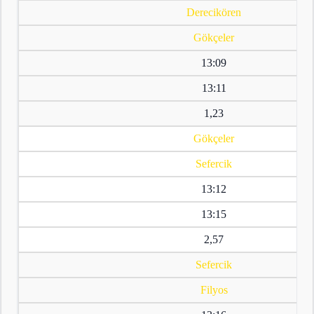
Derecikören
Gökçeler
13:09
13:11
1,23
Gökçeler
Sefercik
13:12
13:15
2,57
Sefercik
Filyos