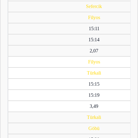
Sefercik
Filyos
15:11
15:14
2,07
Filyos
Türkali
15:15
15:19
3,49
Türkali
Göbü