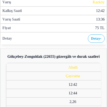
Kazköy
12:42
13:36
75 TL
Detay
›
Gökçebey-Zonguldak (22655)
güzergâh ve durak saatleri
Ahatlı
Çaycuma
12:42
12:44
2,26