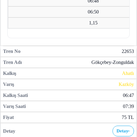
06:48
06:50
1,15
22653
Gökçebey-Zonguldak
Ahatlı
Kazköy
06:47
07:39
75 TL
Detay
›