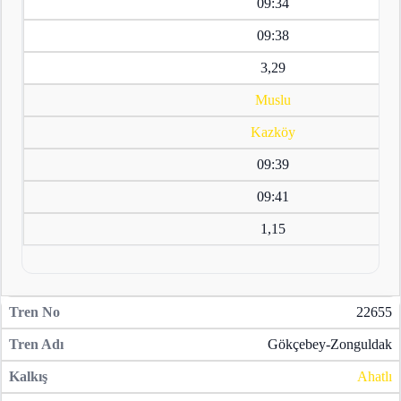
09:34
09:38
3,29
Muslu
Kazköy
09:39
09:41
1,15
22655
Gökçebey-Zonguldak
Ahatlı