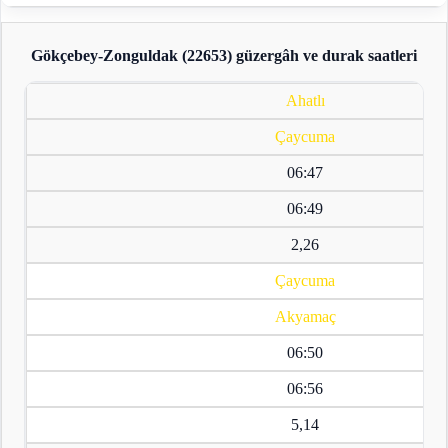
Gökçebey-Zonguldak (22653)
güzergâh ve durak saatleri
Ahatlı
Çaycuma
06:47
06:49
2,26
Çaycuma
Akyamaç
06:50
06:56
5,14