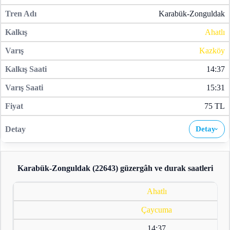
Karabük-Zonguldak
Ahatlı
Kazköy
14:37
15:31
75 TL
Detay
›
Karabük-Zonguldak (22643)
güzergâh ve durak saatleri
Ahatlı
Çaycuma
14:37