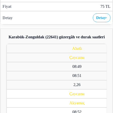
75 TL
Detay
›
Karabük-Zonguldak (22641)
güzergâh ve durak saatleri
Ahatlı
Çaycuma
08:49
08:51
2,26
Çaycuma
Akyamaç
08:52