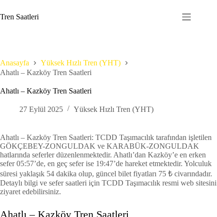
Skip
to
Tren Saatleri
content
Anasayfa
Yüksek Hızlı Tren (YHT)
Ahatlı – Kazköy Tren Saatleri
Ahatlı – Kazköy Tren Saatleri
27 Eylül 2025
Yüksek Hızlı Tren (YHT)
Ahatlı – Kazköy Tren Saatleri: TCDD Taşımacılık tarafından işletilen
GÖKÇEBEY-ZONGULDAK ve KARABÜK-ZONGULDAK
hatlarında seferler düzenlenmektedir. Ahatlı’dan Kazköy’e en erken
sefer 05:57’de, en geç sefer ise 19:47’de hareket etmektedir. Yolculuk
süresi yaklaşık 54 dakika olup, güncel bilet fiyatları 75 ₺ civarındadır.
Detaylı bilgi ve sefer saatleri için TCDD Taşımacılık resmi web sitesini
ziyaret edebilirsiniz.
Ahatlı – Kazköy Tren Saatleri