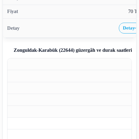
70 T
Detay
›
Zonguldak-Karabük (22644)
güzergâh ve durak saatleri