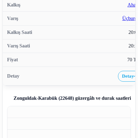
Ahatl
Üçburg
20:0
20:1
70 T
Detay
›
Zonguldak-Karabük (22648)
güzergâh ve durak saatleri