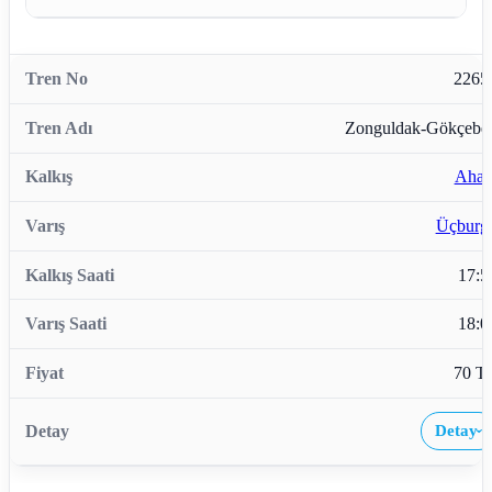
2265
Zonguldak-Gökçebe
Ahatl
Üçburg
17:5
18:0
70 T
Detay
›