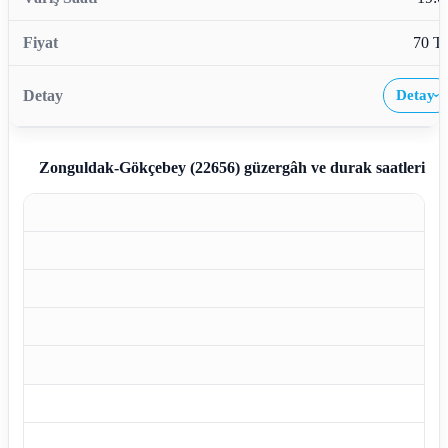
70 T
Detay
›
Zonguldak-Gökçebey (22656)
güzergâh ve durak saatleri