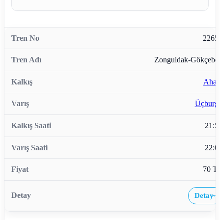
2265
Zonguldak-Gökçebe
Ahatl
Üçburg
21:5
22:0
70 T
Detay
›