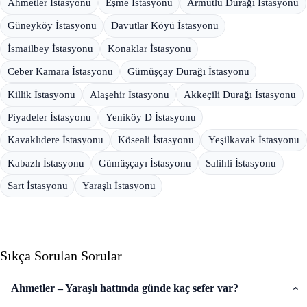
Ahmetler İstasyonu
Eşme İstasyonu
Armutlu Durağı İstasyonu
Güneyköy İstasyonu
Davutlar Köyü İstasyonu
İsmailbey İstasyonu
Konaklar İstasyonu
Ceber Kamara İstasyonu
Gümüşçay Durağı İstasyonu
Killik İstasyonu
Alaşehir İstasyonu
Akkeçili Durağı İstasyonu
Piyadeler İstasyonu
Yeniköy D İstasyonu
Kavaklıdere İstasyonu
Köseali İstasyonu
Yeşilkavak İstasyonu
Kabazlı İstasyonu
Gümüşçayı İstasyonu
Salihli İstasyonu
Sart İstasyonu
Yaraşlı İstasyonu
Sıkça Sorulan Sorular
Ahmetler – Yaraşlı hattında günde kaç sefer var?