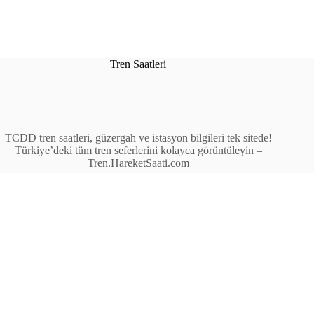
Tren Saatleri
TCDD tren saatleri, güzergah ve istasyon bilgileri tek sitede!
Türkiye’deki tüm tren seferlerini kolayca görüntüleyin –
Tren.HareketSaati.com
Tren Seferleri
İstasyonlar
Anahat Trenleri
Bölgesel Trenler
Ekspres Trenleri
Yüksek Hızlı Tren (YHT)