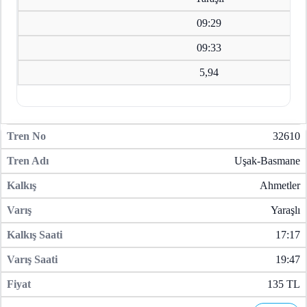
09:29
09:33
5,94
32610
Uşak-Basmane
Ahmetler
Yaraşlı
17:17
19:47
135 TL