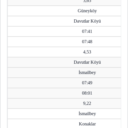
3,65
Güneyköy
Davutlar Köyü
07:41
07:48
4,53
Davutlar Köyü
İsmailbey
07:49
08:01
9,22
İsmailbey
Konaklar