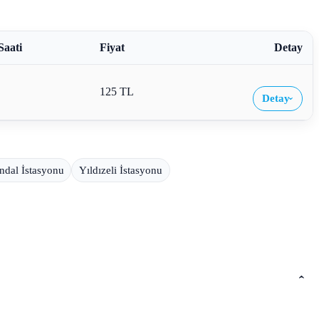
Saati
Fiyat
Detay
125 TL
Detay
›
ndal İstasyonu
Yıldızeli İstasyonu