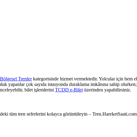
Bölgesel Trenler
kategorisinde hizmet vermektedir. Yolcular için hem ek
culuk yapanlar çok sayıda istasyonda duraklama imkânına sahip olurken; z
nceleyebilir, bilet işlemlerini
TCDD e-Bilet
üzerinden yapabilirsiniz.
e’deki tüm tren seferlerini kolayca görüntüleyin – Tren.HareketSaati.com