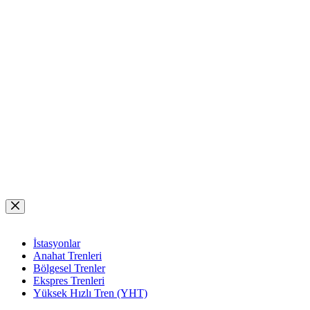
Skip
to
content
İstasyonlar
Anahat Trenleri
Bölgesel Trenler
Ekspres Trenleri
Yüksek Hızlı Tren (YHT)