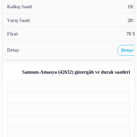
19:1
20:1
70 T
Detay
›
Samsun-Amasya (42632)
güzergâh ve durak saatleri