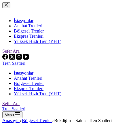
Skip
to
content
İstasyonlar
Anahat Trenleri
Bölgesel Trenler
Ekspres Trenleri
Yüksek Hızlı Tren (YHT)
Sefer Ara
Tren Saatleri
İstasyonlar
Anahat Trenleri
Bölgesel Trenler
Ekspres Trenleri
Yüksek Hızlı Tren (YHT)
Sefer Ara
Tren Saatleri
Menu
Anasayfa
Bölgesel Trenler
Bekdiğin – Saluca Tren Saatleri