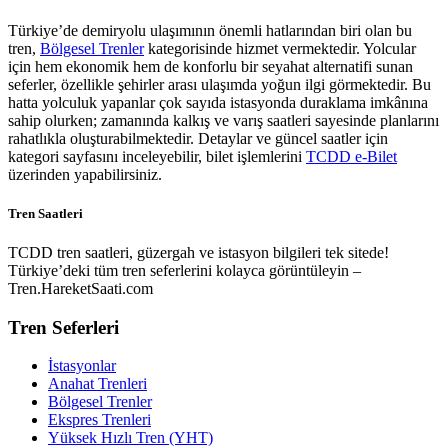
Türkiye’de demiryolu ulaşımının önemli hatlarından biri olan bu
tren,
Bölgesel Trenler
kategorisinde hizmet vermektedir. Yolcular
için hem ekonomik hem de konforlu bir seyahat alternatifi sunan
seferler, özellikle şehirler arası ulaşımda yoğun ilgi görmektedir. Bu
hatta yolculuk yapanlar çok sayıda istasyonda duraklama imkânına
sahip olurken; zamanında kalkış ve varış saatleri sayesinde planlarını
rahatlıkla oluşturabilmektedir. Detaylar ve güncel saatler için
kategori sayfasını inceleyebilir, bilet işlemlerini
TCDD e-Bilet
üzerinden yapabilirsiniz.
Tren Saatleri
TCDD tren saatleri, güzergah ve istasyon bilgileri tek sitede!
Türkiye’deki tüm tren seferlerini kolayca görüntüleyin –
Tren.HareketSaati.com
Tren Seferleri
İstasyonlar
Anahat Trenleri
Bölgesel Trenler
Ekspres Trenleri
Yüksek Hızlı Tren (YHT)