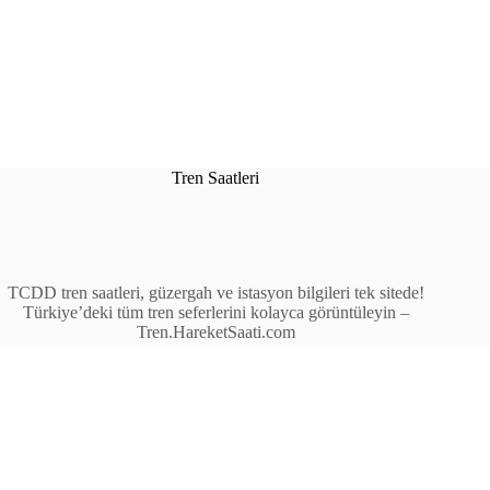
Tren Saatleri
TCDD tren saatleri, güzergah ve istasyon bilgileri tek sitede!
Türkiye’deki tüm tren seferlerini kolayca görüntüleyin –
Tren.HareketSaati.com
Tren Seferleri
İstasyonlar
Anahat Trenleri
Bölgesel Trenler
Ekspres Trenleri