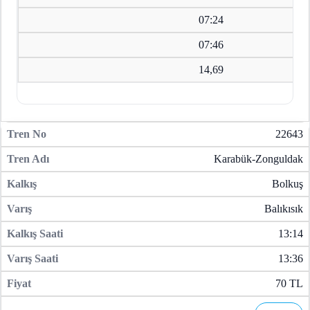
07:24
07:46
14,69
22643
Karabük-Zonguldak
Bolkuş
Balıkısık
13:14
13:36
70 TL