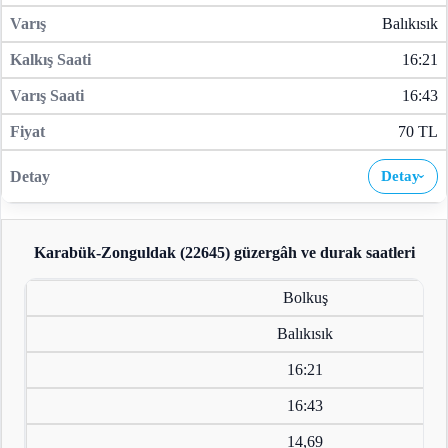
Balıkısık
16:21
16:43
70 TL
Detay
›
Karabük-Zonguldak (22645)
güzergâh ve durak saatleri
Bolkuş
Balıkısık
16:21
16:43
14,69