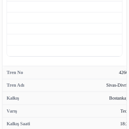
4260
Sivas-Divriğ
Bostankay
Tece
18:2