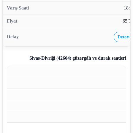
18:3
65 T
Detay
›
Sivas-Divriği (42604)
güzergâh ve durak saatleri