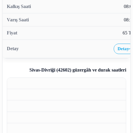
08:0
08:1
65 T
Detay
›
Sivas-Divriği (42602)
güzergâh ve durak saatleri