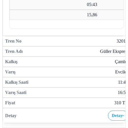
05:43
15,86
32013
Güller Ekspresi
Çamlık
Evciler
11:46
16:50
310 TL
Detay
›