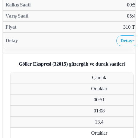
00:51
05:43
310 TL
Detay
›
Göller Ekspresi (32015)
güzergâh ve durak saatleri
Çamlık
Ortaklar
00:51
01:08
13,4
Ortaklar