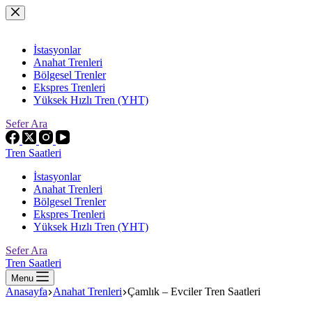
Skip
to
content
İstasyonlar
Anahat Trenleri
Bölgesel Trenler
Ekspres Trenleri
Yüksek Hızlı Tren (YHT)
Sefer Ara
Tren Saatleri
İstasyonlar
Anahat Trenleri
Bölgesel Trenler
Ekspres Trenleri
Yüksek Hızlı Tren (YHT)
Sefer Ara
Tren Saatleri
Menu
Anasayfa
Anahat Trenleri
Çamlık – Evciler Tren Saatleri