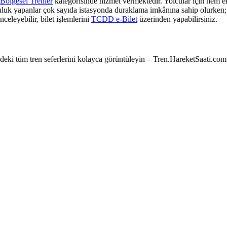
Bölgesel Trenler
kategorisinde hizmet vermektedir. Yolcular için hem ek
culuk yapanlar çok sayıda istasyonda duraklama imkânına sahip olurken; z
nceleyebilir, bilet işlemlerini
TCDD e-Bilet
üzerinden yapabilirsiniz.
e’deki tüm tren seferlerini kolayca görüntüleyin – Tren.HareketSaati.com