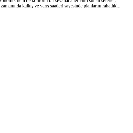
onomik hem de konforlu bir seyahat alternatifi sunan seferler,
amanında kalkış ve varış saatleri sayesinde planlarını rahatlıkla