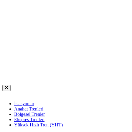
Skip
to
content
İstasyonlar
Anahat Trenleri
Bölgesel Trenler
Ekspres Trenleri
Yüksek Hızlı Tren (YHT)