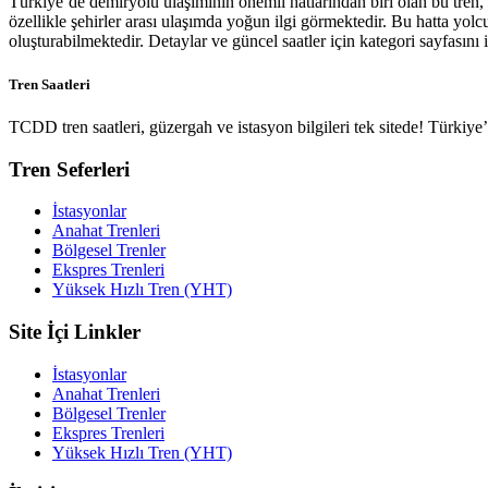
Türkiye’de demiryolu ulaşımının önemli hatlarından biri olan bu tren,
özellikle şehirler arası ulaşımda yoğun ilgi görmektedir. Bu hatta yol
oluşturabilmektedir. Detaylar ve güncel saatler için kategori sayfasını i
Tren Saatleri
TCDD tren saatleri, güzergah ve istasyon bilgileri tek sitede! Türkiy
Tren Seferleri
İstasyonlar
Anahat Trenleri
Bölgesel Trenler
Ekspres Trenleri
Yüksek Hızlı Tren (YHT)
Site İçi Linkler
İstasyonlar
Anahat Trenleri
Bölgesel Trenler
Ekspres Trenleri
Yüksek Hızlı Tren (YHT)