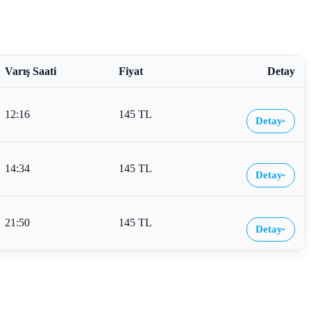
Varış Saati
Fiyat
Detay
12:16
145 TL
Detay
›
14:34
145 TL
Detay
›
21:50
145 TL
Detay
›