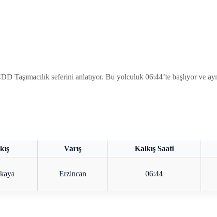
ımacılık seferini anlatıyor. Bu yolculuk 06:44’te başlıyor ve aynı sa
kış
Varış
Kalkış Saati
nkaya
Erzincan
06:44