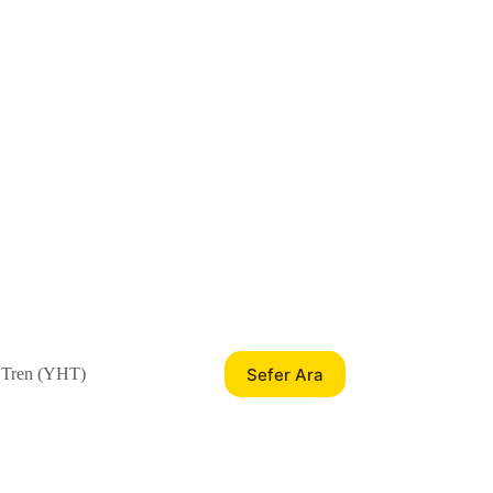
Sefer Ara
 Tren (YHT)