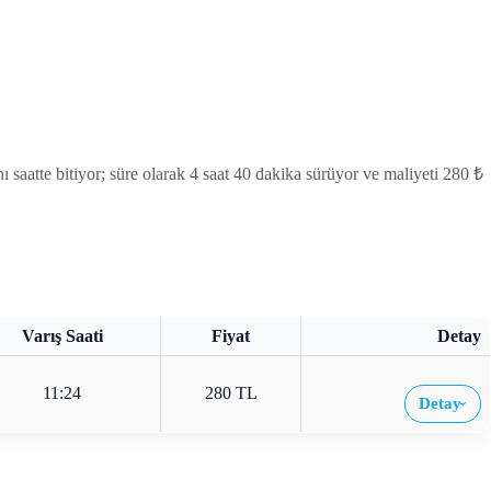
atte bitiyor; süre olarak 4 saat 40 dakika sürüyor ve maliyeti 280 ₺
Varış Saati
Fiyat
Detay
11:24
280 TL
Detay
›