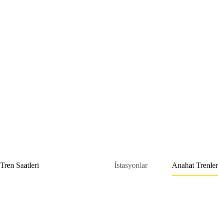
Skip
to
content
Tren Saatleri
İstasyonlar
Anahat Trenler