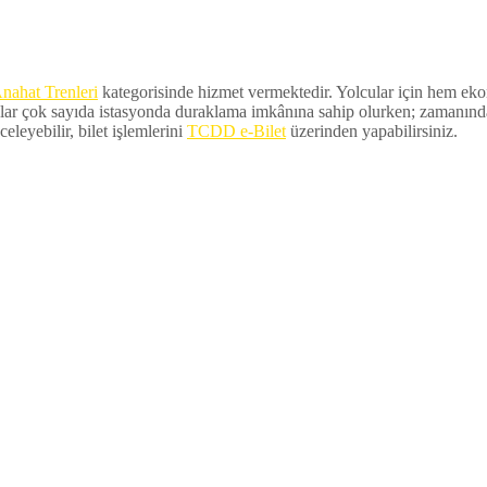
nahat Trenleri
kategorisinde hizmet vermektedir. Yolcular için hem ekono
lar çok sayıda istasyonda duraklama imkânına sahip olurken; zamanında ka
eleyebilir, bilet işlemlerini
TCDD e-Bilet
üzerinden yapabilirsiniz.