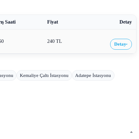
ış Saati
Fiyat
Detay
50
240 TL
Detay
›
tasyonu
Kemaliye Çaltı İstasyonu
Adatepe İstasyonu