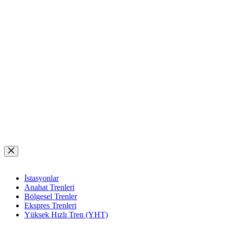
Skip
to
content
İstasyonlar
Anahat Trenleri
Bölgesel Trenler
Ekspres Trenleri
Yüksek Hızlı Tren (YHT)