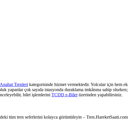
Anahat Trenleri
kategorisinde hizmet vermektedir. Yolcular için hem eko
culuk yapanlar çok sayıda istasyonda duraklama imkânına sahip olurken; z
nceleyebilir, bilet işlemlerini
TCDD e-Bilet
üzerinden yapabilirsiniz.
e’deki tüm tren seferlerini kolayca görüntüleyin – Tren.HareketSaati.com