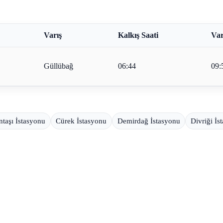
Varış
Kalkış Saati
Var
Güllübağ
06:44
09:
taşı İstasyonu
Cürek İstasyonu
Demirdağ İstasyonu
Divriği İs