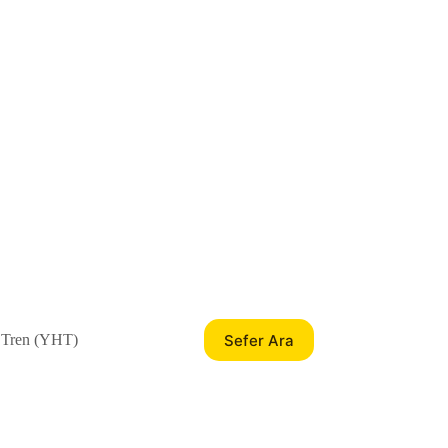
Sefer Ara
 Tren (YHT)