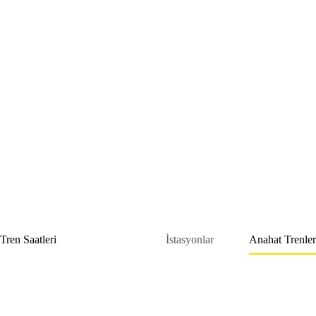
Skip
to
content
Tren Saatleri
İstasyonlar
Anahat Trenler