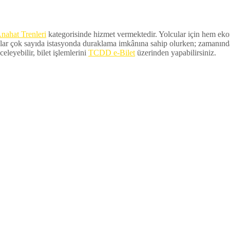
nahat Trenleri
kategorisinde hizmet vermektedir. Yolcular için hem ekono
lar çok sayıda istasyonda duraklama imkânına sahip olurken; zamanında ka
eleyebilir, bilet işlemlerini
TCDD e-Bilet
üzerinden yapabilirsiniz.