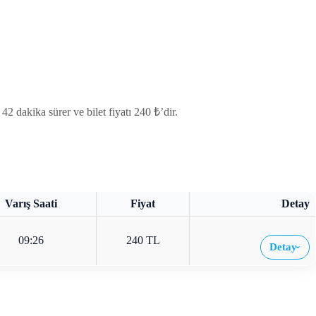
 dakika sürer ve bilet fiyatı 240 ₺’dir.
Varış Saati
Fiyat
Detay
09:26
240 TL
Detay
›