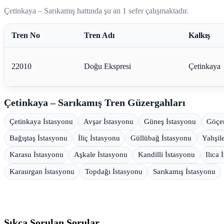
Çetinkaya – Sarıkamış hattında şu an 1 sefer çalışmaktadır.
Tren No
Tren Adı
Kalkış
22010
Doğu Ekspresi
Çetinkaya
Çetinkaya – Sarıkamış Tren Güzergahları
Çetinkaya İstasyonu
Avşar İstasyonu
Güneş İstasyonu
Göçen
Bağıştaş İstasyonu
İliç İstasyonu
Güllübağ İstasyonu
Yahşil
Karasu İstasyonu
Aşkale İstasyonu
Kandilli İstasyonu
Ilıca 
Karaurgan İstasyonu
Topdağı İstasyonu
Sarıkamış İstasyonu
Sıkça Sorulan Sorular