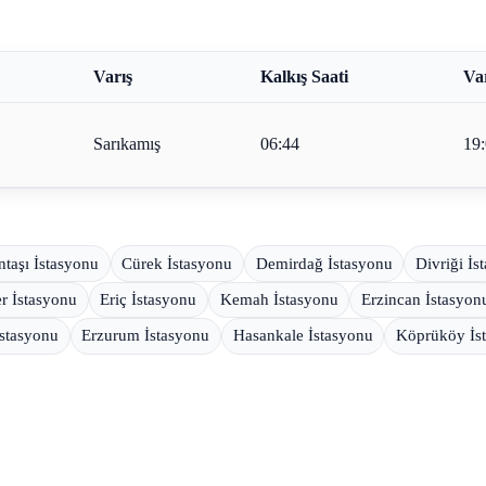
Varış
Kalkış Saati
Var
Sarıkamış
06:44
19
taşı İstasyonu
Cürek İstasyonu
Demirdağ İstasyonu
Divriği İs
er İstasyonu
Eriç İstasyonu
Kemah İstasyonu
Erzincan İstasyon
İstasyonu
Erzurum İstasyonu
Hasankale İstasyonu
Köprüköy İs