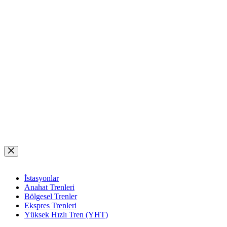
Skip
to
content
İstasyonlar
Anahat Trenleri
Bölgesel Trenler
Ekspres Trenleri
Yüksek Hızlı Tren (YHT)