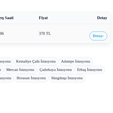
ış Saati
Fiyat
Detay
:06
370 TL
Detay
›
tasyonu
Kemaliye Çaltı İstasyonu
Adatepe İstasyonu
u
Mercan İstasyonu
Çadırkaya İstasyonu
Erbaş İstasyonu
tasyonu
Horasan İstasyonu
Süngütaşı İstasyonu