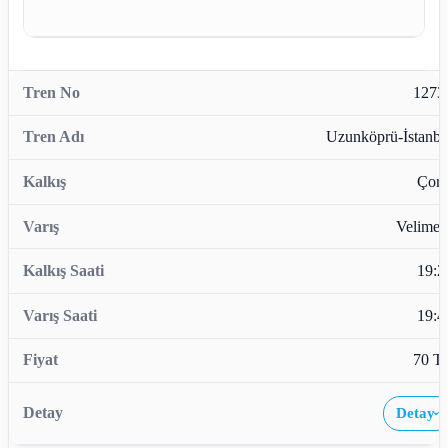
1273
Uzunköprü-İstanbu
Çorl
Velimeş
19:2
19:4
70 T
Detay
›