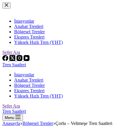
Skip
to
content
İstasyonlar
Anahat Trenleri
Bölgesel Trenler
Ekspres Trenleri
Yüksek Hızlı Tren (YHT)
Sefer Ara
Tren Saatleri
İstasyonlar
Anahat Trenleri
Bölgesel Trenler
Ekspres Trenleri
Yüksek Hızlı Tren (YHT)
Sefer Ara
Tren Saatleri
Menu
Anasayfa
Bölgesel Trenler
Çorlu – Velimeşe Tren Saatleri