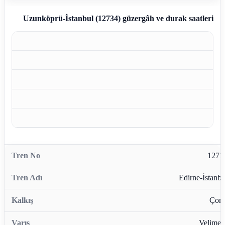
Uzunköprü-İstanbul (12734)
güzergâh ve durak saatleri
1271
Edirne-İstanbu
Çorl
Velimeş