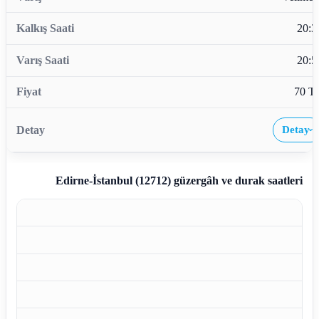
20:3
20:5
70 T
Detay
›
Edirne-İstanbul (12712)
güzergâh ve durak saatleri