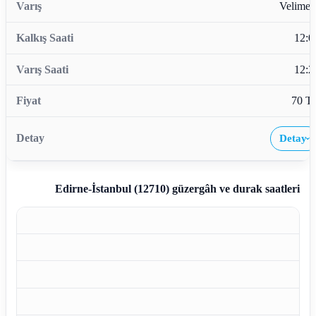
Velimeş
12:0
12:2
70 T
Detay
›
Edirne-İstanbul (12710)
güzergâh ve durak saatleri