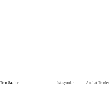
Skip
to
content
Tren Saatleri
İstasyonlar
Anahat Trenler