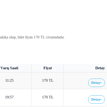
kika olup, bilet fiyatı 170 TL civarındadır.
Varış Saati
Fiyat
Detay
11:25
170 TL
Detay
›
19:57
170 TL
Detay
›