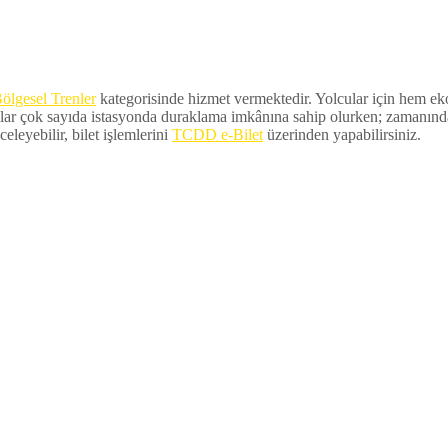
ölgesel Trenler
kategorisinde hizmet vermektedir. Yolcular için hem ekon
lar çok sayıda istasyonda duraklama imkânına sahip olurken; zamanında ka
eleyebilir, bilet işlemlerini
TCDD e-Bilet
üzerinden yapabilirsiniz.