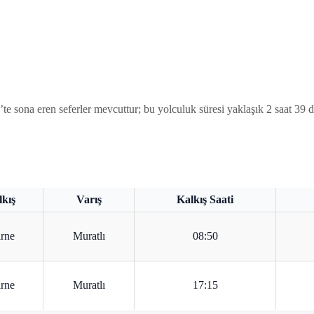
 sona eren seferler mevcuttur; bu yolculuk süresi yaklaşık 2 saat 39 da
kış
Varış
Kalkış Saati
rne
Muratlı
08:50
rne
Muratlı
17:15