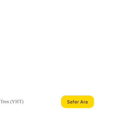
Sefer Ara
 Tren (YHT)