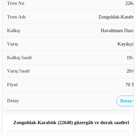
2264
Zonguldak-Karabü
Havalimanı Durağ
Kayıkçıla
19:4
20:0
70 T
Detay
›
Zonguldak-Karabük (22648)
güzergâh ve durak saatleri