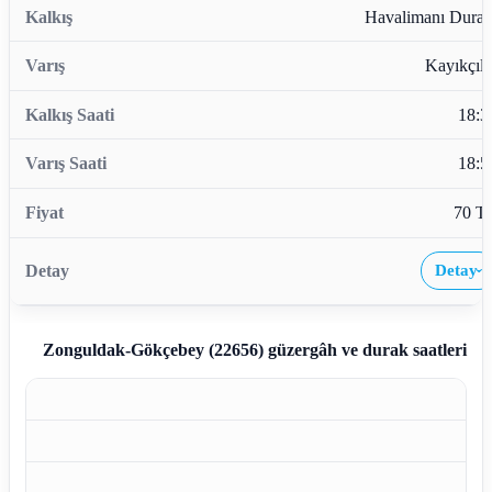
Havalimanı Durağ
Kayıkçıla
18:3
18:5
70 T
Detay
›
Zonguldak-Gökçebey (22656)
güzergâh ve durak saatleri
Z