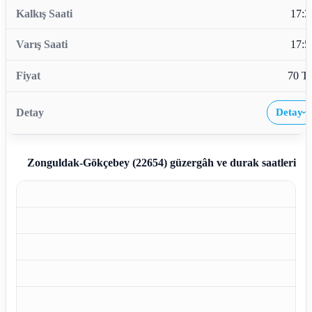
17:3
17:5
70 T
Detay
›
Zonguldak-Gökçebey (22654)
güzergâh ve durak saatleri
Z