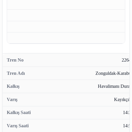
2264
Zonguldak-Karabü
Havalimanı Durağ
Kayıkçıla
14:3
14:5