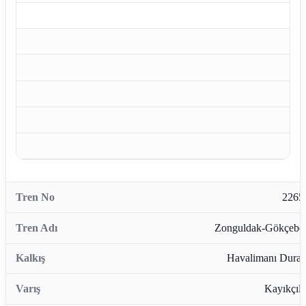
2265
Zonguldak-Gökçebe
Havalimanı Durağ
Kayıkçıla