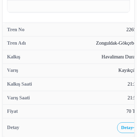
2265
Zonguldak-Gökçebe
Havalimanı Durağ
Kayıkçıla
21:3
21:5
70 T
Detay
›