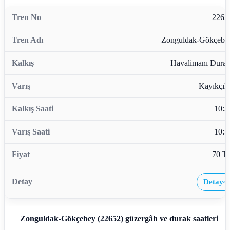
2265
Zonguldak-Gökçebe
Havalimanı Durağ
Kayıkçıla
10:3
10:5
70 T
Detay
›
Zonguldak-Gökçebey (22652)
güzergâh ve durak saatleri