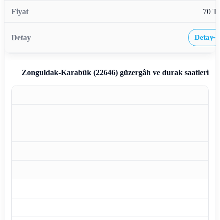
70 T
Detay
›
Zonguldak-Karabük (22646)
güzergâh ve durak saatleri
Z
Z