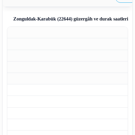
Zonguldak-Karabük (22644)
güzergâh ve durak saatleri
Z
Z