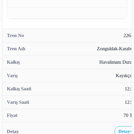
2264
Zonguldak-Karabü
Havalimanı Durağ
Kayıkçıla
12:3
12:5
70 T
Detay
›