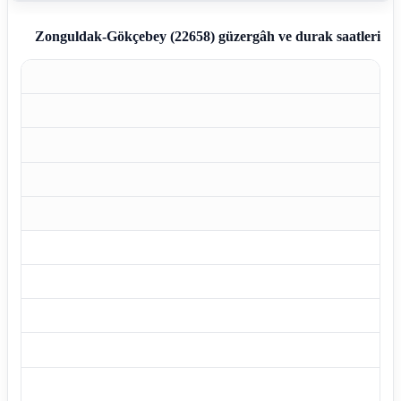
Zonguldak-Gökçebey (22658)
güzergâh ve durak saatleri
Z
Z