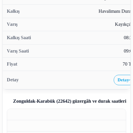
Havalimanı Durağ
Kayıkçıla
08:3
09:0
70 T
Detay
›
Zonguldak-Karabük (22642)
güzergâh ve durak saatleri
Z