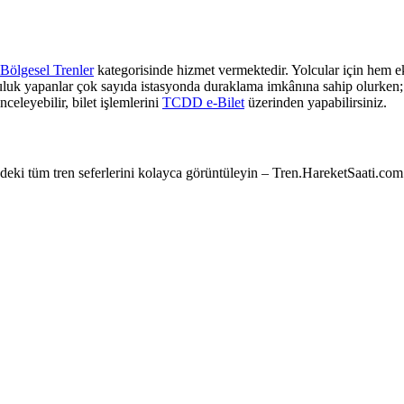
Bölgesel Trenler
kategorisinde hizmet vermektedir. Yolcular için hem ek
culuk yapanlar çok sayıda istasyonda duraklama imkânına sahip olurken; z
nceleyebilir, bilet işlemlerini
TCDD e-Bilet
üzerinden yapabilirsiniz.
e’deki tüm tren seferlerini kolayca görüntüleyin – Tren.HareketSaati.com