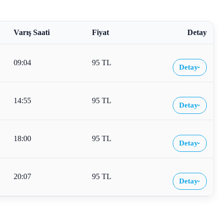
Varış Saati
Fiyat
Detay
09:04
95 TL
Detay
›
14:55
95 TL
Detay
›
18:00
95 TL
Detay
›
20:07
95 TL
Detay
›