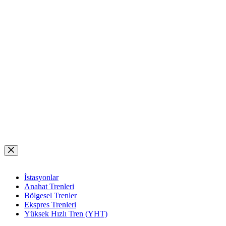
Skip
to
content
İstasyonlar
Anahat Trenleri
Bölgesel Trenler
Ekspres Trenleri
Yüksek Hızlı Tren (YHT)