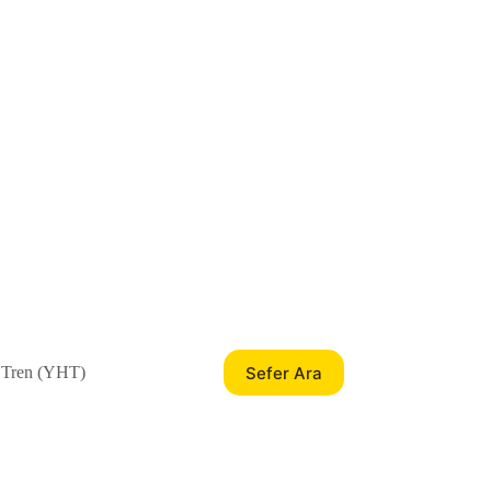
Sefer Ara
 Tren (YHT)