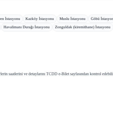
ren İstasyonu
Kazköy İstasyonu
Muslu İstasyonu
Göbü İstasyo
Havalimanı Durağı İstasyonu
Zonguldak (kiremithane) İstasyonu
rin saatlerini ve detaylarını TCDD e-Bilet sayfasından kontrol edebilir