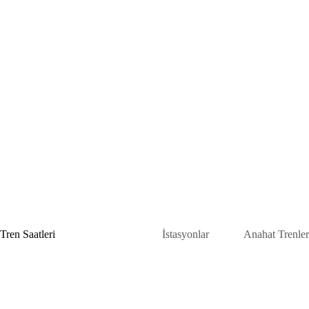
Skip
to
content
Tren Saatleri
İstasyonlar
Anahat Trenler