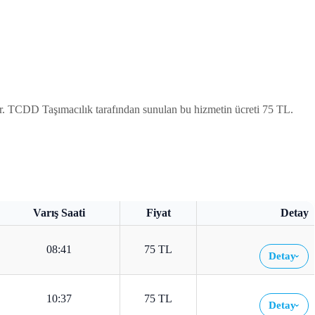
or. TCDD Taşımacılık tarafından sunulan bu hizmetin ücreti 75 TL.
Varış Saati
Fiyat
Detay
08:41
75 TL
Detay
›
10:37
75 TL
Detay
›