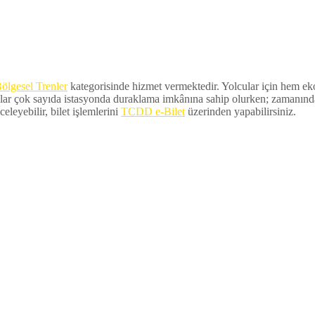
ölgesel Trenler
kategorisinde hizmet vermektedir. Yolcular için hem ekon
lar çok sayıda istasyonda duraklama imkânına sahip olurken; zamanında ka
eleyebilir, bilet işlemlerini
TCDD e-Bilet
üzerinden yapabilirsiniz.