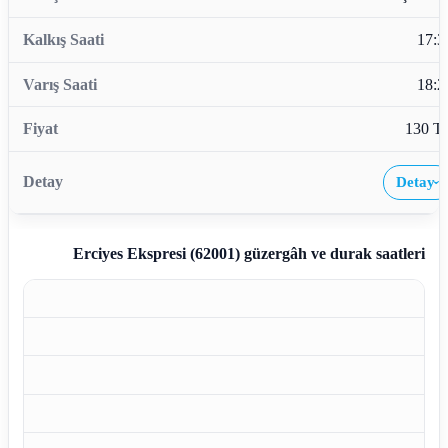
17:3
18:2
130 T
Detay
›
Erciyes Ekspresi (62001)
güzergâh ve durak saatleri