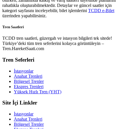
olurken; zamanında kalkış ve varış saatleri sayesinde planlarını
rahatlıkla oluşturabilmektedir. Detaylar ve güncel saatler için
kategori sayfasını inceleyebilir, bilet işlemlerini
TCDD e-Bilet
üzerinden yapabilirsiniz.
Tren Saatleri
TCDD tren saatleri, güzergah ve istasyon bilgileri tek sitede!
Türkiye’deki tüm tren seferlerini kolayca görüntüleyin –
Tren.HareketSaati.com
Tren Seferleri
İstasyonlar
Anahat Trenleri
Bölgesel Trenler
Ekspres Trenleri
Yüksek Hızlı Tren (YHT)
Site İçi Linkler
İstasyonlar
Anahat Trenleri
Bölgesel Trenler