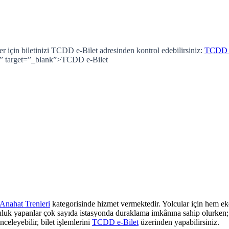
 için biletinizi TCDD e-Bilet adresinden kontrol edebilirsiniz:
TCDD e
r” target=”_blank”>TCDD e-Bilet
Anahat Trenleri
kategorisinde hizmet vermektedir. Yolcular için hem eko
culuk yapanlar çok sayıda istasyonda duraklama imkânına sahip olurken; z
nceleyebilir, bilet işlemlerini
TCDD e-Bilet
üzerinden yapabilirsiniz.