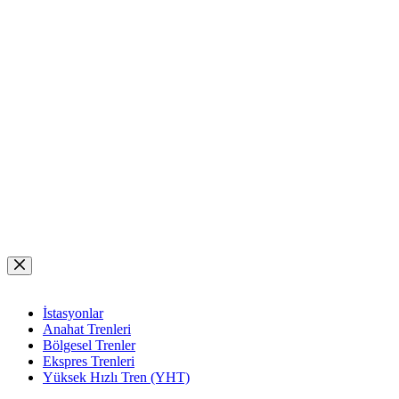
Skip
to
content
İstasyonlar
Anahat Trenleri
Bölgesel Trenler
Ekspres Trenleri
Yüksek Hızlı Tren (YHT)