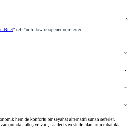
-Bilet
” rel=”nofollow noopener noreferrer”
nomik hem de konforlu bir seyahat alternatifi sunan seferler,
amanında kalkış ve varış saatleri sayesinde planlarını rahatlıkla