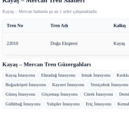
Kayaş – Mercan Tren Saatleri
Kayaş – Mercan hattında şu an 1 sefer çalışmaktadır.
Tren No
Tren Adı
Kalkış
22010
Doğu Ekspresi
Kayaş
Kayaş – Mercan Tren Güzergahları
Kayaş İstasyonu
Elmadağ İstasyonu
Irmak İstasyonu
Kırıkk
Boğazköprü İstasyonu
Kayseri İstasyonu
Yeniçubuk İstasyonu
Güneş İstasyonu
Göçentaşı İstasyonu
Cürek İstasyonu
Demi
Güllübağ İstasyonu
Yahşiler İstasyonu
Eriç İstasyonu
Kemah