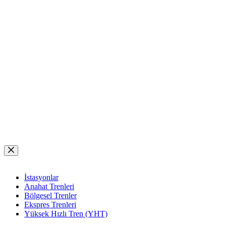
Skip
to
content
İstasyonlar
Anahat Trenleri
Bölgesel Trenler
Ekspres Trenleri
Yüksek Hızlı Tren (YHT)