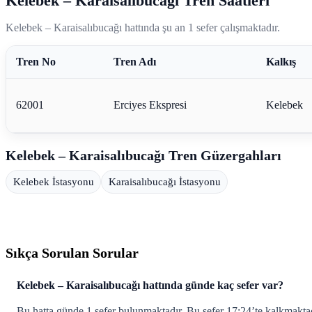
Kelebek – Karaisalıbucağı Tren Saatleri
Kelebek – Karaisalıbucağı hattında şu an 1 sefer çalışmaktadır.
Tren No
Tren Adı
Kalkış
62001
Erciyes Ekspresi
Kelebek
Kelebek – Karaisalıbucağı Tren Güzergahları
Kelebek İstasyonu
Karaisalıbucağı İstasyonu
Sıkça Sorulan Sorular
Kelebek – Karaisalıbucağı hattında günde kaç sefer var?
Bu hatta günde 1 sefer bulunmaktadır. Bu sefer 17:24’te kalkmaktad