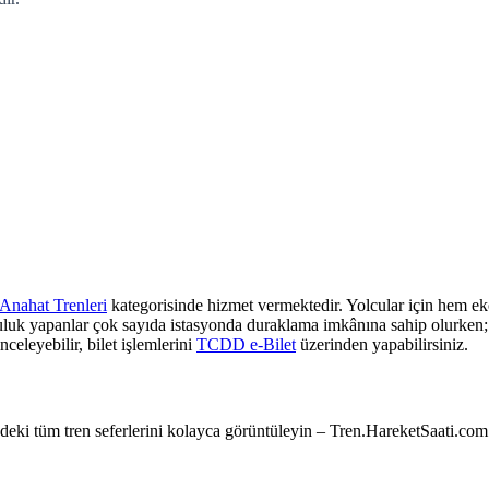
Anahat Trenleri
kategorisinde hizmet vermektedir. Yolcular için hem eko
culuk yapanlar çok sayıda istasyonda duraklama imkânına sahip olurken; z
nceleyebilir, bilet işlemlerini
TCDD e-Bilet
üzerinden yapabilirsiniz.
e’deki tüm tren seferlerini kolayca görüntüleyin – Tren.HareketSaati.com