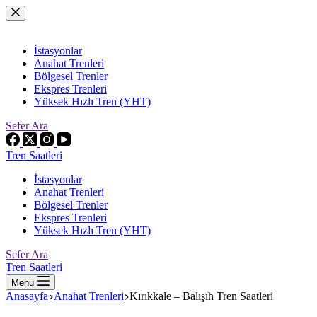
Skip
to
content
İstasyonlar
Anahat Trenleri
Bölgesel Trenler
Ekspres Trenleri
Yüksek Hızlı Tren (YHT)
Sefer Ara
Tren Saatleri
İstasyonlar
Anahat Trenleri
Bölgesel Trenler
Ekspres Trenleri
Yüksek Hızlı Tren (YHT)
Sefer Ara
Tren Saatleri
Menu
Anasayfa
Anahat Trenleri
Kırıkkale – Balışıh Tren Saatleri