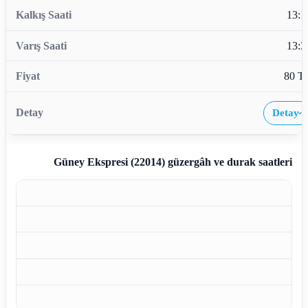
13:1
13:3
80 T
Detay
›
Güney Ekspresi (22014)
güzergâh ve durak saatleri