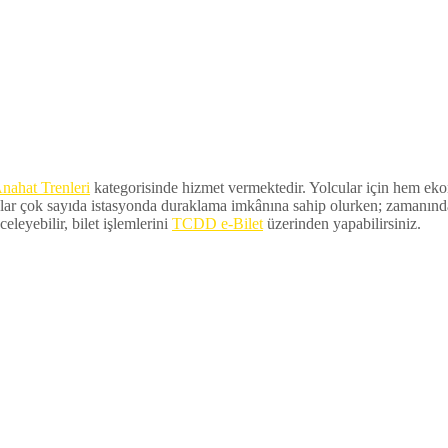
nahat Trenleri
kategorisinde hizmet vermektedir. Yolcular için hem ekono
lar çok sayıda istasyonda duraklama imkânına sahip olurken; zamanında ka
eleyebilir, bilet işlemlerini
TCDD e-Bilet
üzerinden yapabilirsiniz.