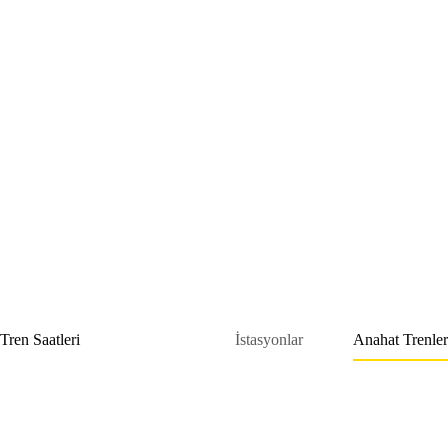
Skip
to
content
Tren Saatleri
İstasyonlar
Anahat Trenler