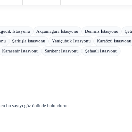
gedik İstasyonu
Akçamağara İstasyonu
Demiriz İstasyonu
Çet
yonu
Şarkışla İstasyonu
Yeniçubuk İstasyonu
Karaözü İstasyonu
Karasenir İstasyonu
Sarıkent İstasyonu
Şefaatli İstasyonu
rken bu sayıyı göz önünde bulundurun.