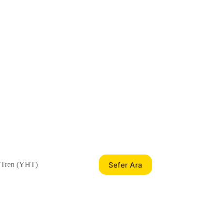
Sefer Ara
 Tren (YHT)