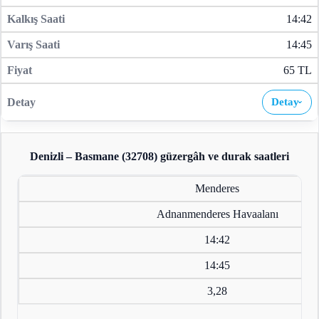
14:42
14:45
65 TL
Detay
›
Denizli – Basmane (32708)
güzergâh ve durak saatleri
Menderes
Adnanmenderes Havaalanı
14:42
14:45
3,28