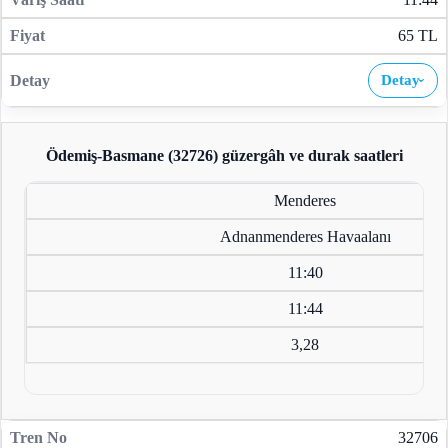
65 TL
Detay
›
Ödemiş-Basmane (32726)
güzergâh ve durak saatleri
Menderes
Adnanmenderes Havaalanı
11:40
11:44
3,28
32706