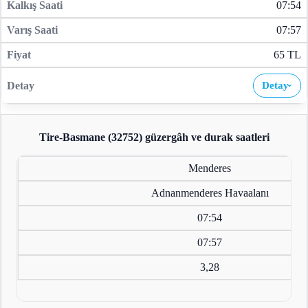
07:54
07:57
65 TL
Detay
›
Tire-Basmane (32752)
güzergâh ve durak saatleri
Menderes
Adnanmenderes Havaalanı
07:54
07:57
3,28