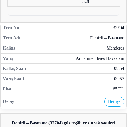
3,28
32704
Denizli – Basmane
Menderes
Adnanmenderes Havaalanı
09:54
09:57
65 TL
Detay
›
Denizli – Basmane (32704)
güzergâh ve durak saatleri