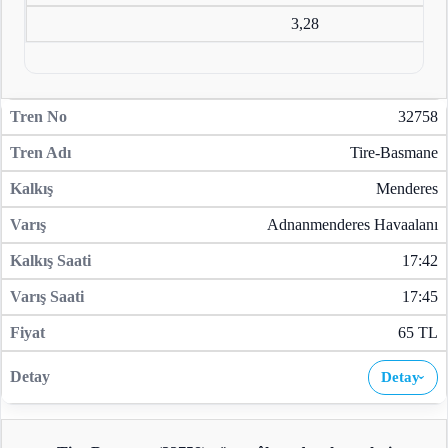
3,28
32758
Tire-Basmane
Menderes
Adnanmenderes Havaalanı
17:42
17:45
65 TL
Detay
›