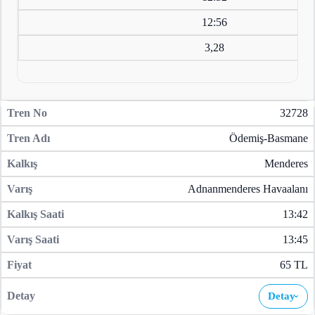
12:56
3,28
32728
Ödemiş-Basmane
Menderes
Adnanmenderes Havaalanı
13:42
13:45
65 TL
Detay
›