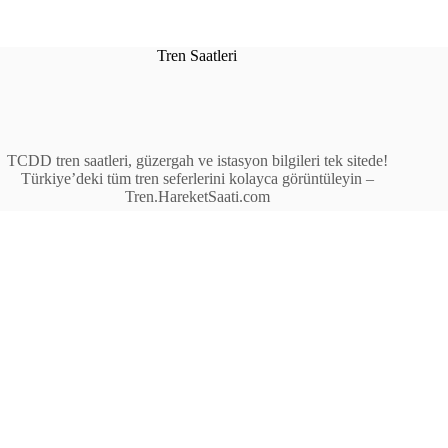
Tren Saatleri
TCDD tren saatleri, güzergah ve istasyon bilgileri tek sitede!
Türkiye’deki tüm tren seferlerini kolayca görüntüleyin –
Tren.HareketSaati.com
Tren Seferleri
İstasyonlar
Anahat Trenleri
Bölgesel Trenler
Ekspres Trenleri
Yüksek Hızlı Tren (YHT)
Site İçi Linkler