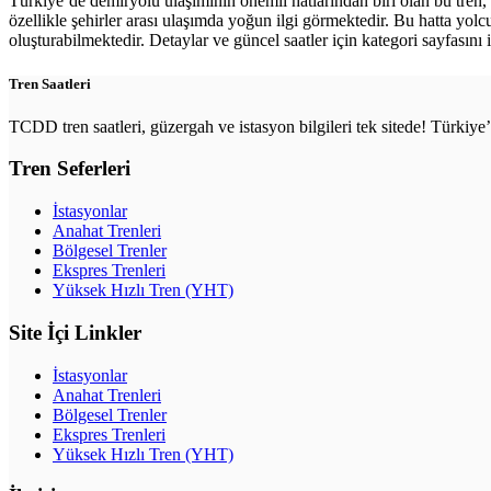
Türkiye’de demiryolu ulaşımının önemli hatlarından biri olan bu tren,
özellikle şehirler arası ulaşımda yoğun ilgi görmektedir. Bu hatta yol
oluşturabilmektedir. Detaylar ve güncel saatler için kategori sayfasını i
Tren Saatleri
TCDD tren saatleri, güzergah ve istasyon bilgileri tek sitede! Türkiy
Tren Seferleri
İstasyonlar
Anahat Trenleri
Bölgesel Trenler
Ekspres Trenleri
Yüksek Hızlı Tren (YHT)
Site İçi Linkler
İstasyonlar
Anahat Trenleri
Bölgesel Trenler
Ekspres Trenleri
Yüksek Hızlı Tren (YHT)