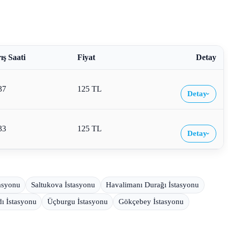
ış Saati
Fiyat
Detay
37
125 TL
Detay
›
33
125 TL
Detay
›
asyonu
Saltukova İstasyonu
Havalimanı Durağı İstasyonu
ı İstasyonu
Üçburgu İstasyonu
Gökçebey İstasyonu