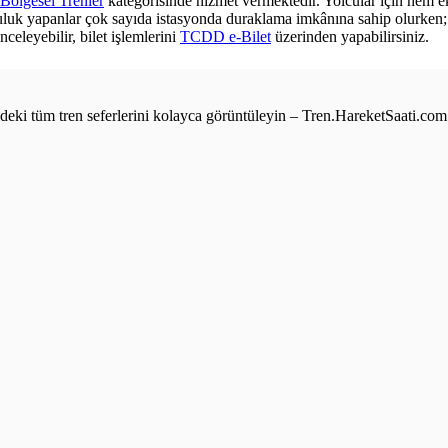
Bölgesel Trenler
kategorisinde hizmet vermektedir. Yolcular için hem ek
culuk yapanlar çok sayıda istasyonda duraklama imkânına sahip olurken; z
nceleyebilir, bilet işlemlerini
TCDD e-Bilet
üzerinden yapabilirsiniz.
e’deki tüm tren seferlerini kolayca görüntüleyin – Tren.HareketSaati.com