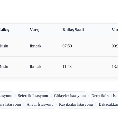
alkış
Varış
Kalkış Saati
Var
uslu
Ibrıcak
07:59
09:
uslu
Ibrıcak
11:58
13:
stasyonu
Sefercik İstasyonu
Gökçeler İstasyonu
Derecikören İst
ma İstasyonu
Ahatlı İstasyonu
Kayıkçılar İstasyonu
Bakacakkad