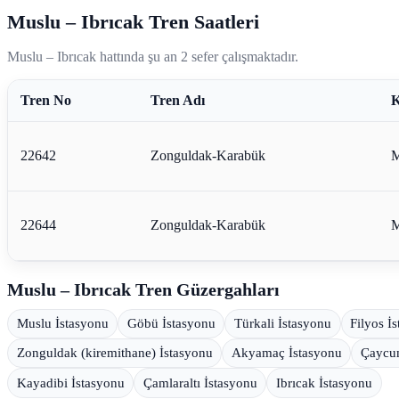
Muslu – Ibrıcak Tren Saatleri
Muslu – Ibrıcak hattında şu an 2 sefer çalışmaktadır.
Tren No
Tren Adı
K
22642
Zonguldak-Karabük
M
22644
Zonguldak-Karabük
M
Muslu – Ibrıcak Tren Güzergahları
Muslu İstasyonu
Göbü İstasyonu
Türkali İstasyonu
Filyos İ
Zonguldak (kiremithane) İstasyonu
Akyamaç İstasyonu
Çaycu
Kayadibi İstasyonu
Çamlaraltı İstasyonu
Ibrıcak İstasyonu