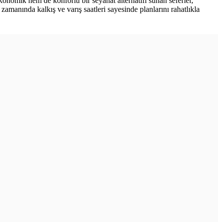
onomik hem de konforlu bir seyahat alternatifi sunan seferler,
amanında kalkış ve varış saatleri sayesinde planlarını rahatlıkla