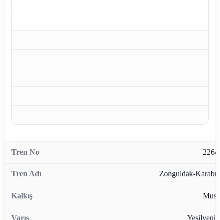
2264
Zonguldak-Karabü
Musl
Yeşilyenic