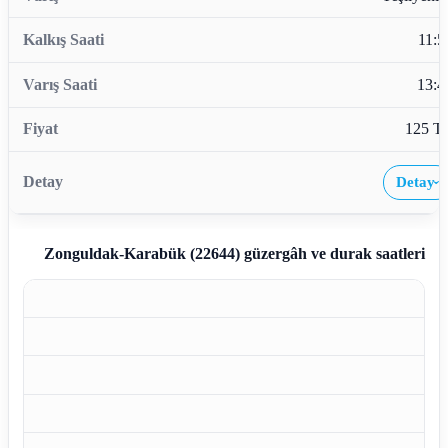
11:5
13:4
125 T
Detay
›
Zonguldak-Karabük (22644)
güzergâh ve durak saatleri