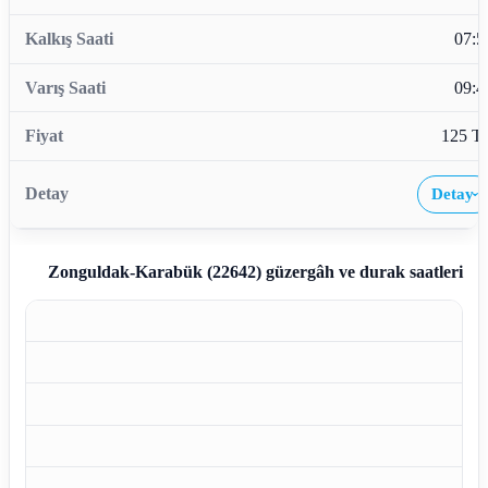
07:5
09:4
125 T
Detay
›
Zonguldak-Karabük (22642)
güzergâh ve durak saatleri