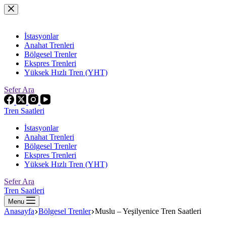
Skip
to
content
İstasyonlar
Anahat Trenleri
Bölgesel Trenler
Ekspres Trenleri
Yüksek Hızlı Tren (YHT)
Sefer Ara
Tren Saatleri
İstasyonlar
Anahat Trenleri
Bölgesel Trenler
Ekspres Trenleri
Yüksek Hızlı Tren (YHT)
Sefer Ara
Tren Saatleri
Menu
Anasayfa
Bölgesel Trenler
Muslu – Yeşilyenice Tren Saatleri