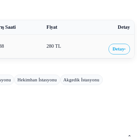
ış Saati
Fiyat
Detay
38
280 TL
Detay
›
asyonu
Hekimhan İstasyonu
Akgedik İstasyonu