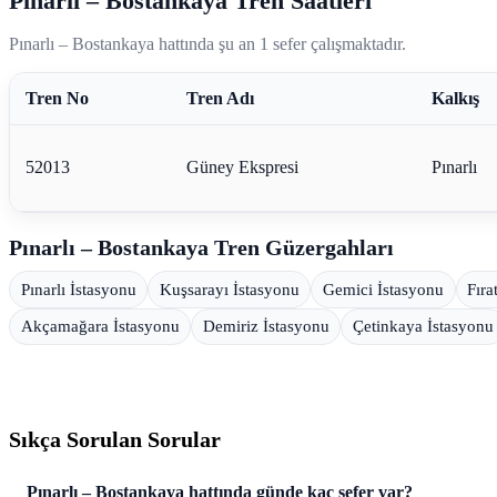
Pınarlı – Bostankaya Tren Saatleri
Pınarlı – Bostankaya hattında şu an 1 sefer çalışmaktadır.
Tren No
Tren Adı
Kalkış
52013
Güney Ekspresi
Pınarlı
Pınarlı – Bostankaya Tren Güzergahları
Pınarlı İstasyonu
Kuşsarayı İstasyonu
Gemici İstasyonu
Fıra
Akçamağara İstasyonu
Demiriz İstasyonu
Çetinkaya İstasyonu
Sıkça Sorulan Sorular
Pınarlı – Bostankaya hattında günde kaç sefer var?