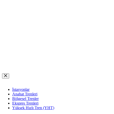
Skip
to
content
İstasyonlar
Anahat Trenleri
Bölgesel Trenler
Ekspres Trenleri
Yüksek Hızlı Tren (YHT)