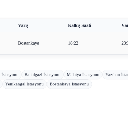
Varış
Kalkış Saati
Var
Bostankaya
18:22
23:
t İstasyonu
Battalgazi İstasyonu
Malatya İstasyonu
Yazıhan İst
Yenikangal İstasyonu
Bostankaya İstasyonu