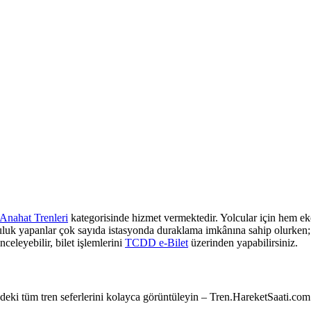
Anahat Trenleri
kategorisinde hizmet vermektedir. Yolcular için hem eko
culuk yapanlar çok sayıda istasyonda duraklama imkânına sahip olurken; z
nceleyebilir, bilet işlemlerini
TCDD e-Bilet
üzerinden yapabilirsiniz.
e’deki tüm tren seferlerini kolayca görüntüleyin – Tren.HareketSaati.com