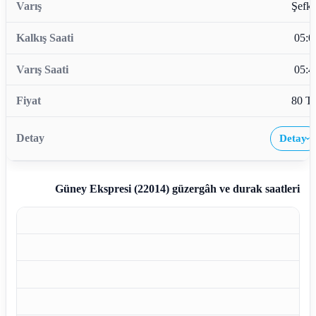
Şefka
05:0
05:4
80 T
Detay
›
Güney Ekspresi (22014)
güzergâh ve durak saatleri