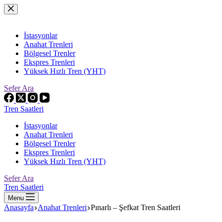
Skip
to
content
İstasyonlar
Anahat Trenleri
Bölgesel Trenler
Ekspres Trenleri
Yüksek Hızlı Tren (YHT)
Sefer Ara
Tren Saatleri
İstasyonlar
Anahat Trenleri
Bölgesel Trenler
Ekspres Trenleri
Yüksek Hızlı Tren (YHT)
Sefer Ara
Tren Saatleri
Menu
Anasayfa
Anahat Trenleri
Pınarlı – Şefkat Tren Saatleri