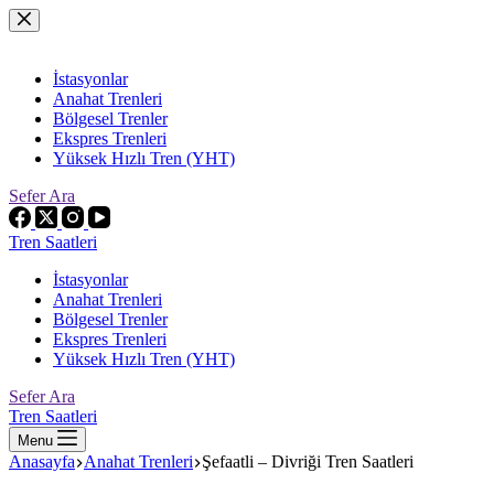
Skip
to
content
İstasyonlar
Anahat Trenleri
Bölgesel Trenler
Ekspres Trenleri
Yüksek Hızlı Tren (YHT)
Sefer Ara
Tren Saatleri
İstasyonlar
Anahat Trenleri
Bölgesel Trenler
Ekspres Trenleri
Yüksek Hızlı Tren (YHT)
Sefer Ara
Tren Saatleri
Menu
Anasayfa
Anahat Trenleri
Şefaatli – Divriği Tren Saatleri