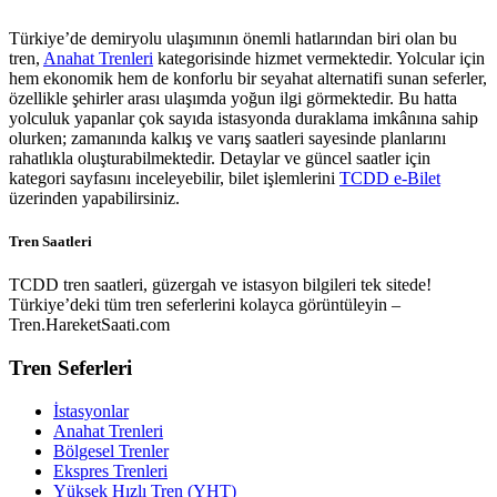
Türkiye’de demiryolu ulaşımının önemli hatlarından biri olan bu
tren,
Anahat Trenleri
kategorisinde hizmet vermektedir. Yolcular için
hem ekonomik hem de konforlu bir seyahat alternatifi sunan seferler,
özellikle şehirler arası ulaşımda yoğun ilgi görmektedir. Bu hatta
yolculuk yapanlar çok sayıda istasyonda duraklama imkânına sahip
olurken; zamanında kalkış ve varış saatleri sayesinde planlarını
rahatlıkla oluşturabilmektedir. Detaylar ve güncel saatler için
kategori sayfasını inceleyebilir, bilet işlemlerini
TCDD e-Bilet
üzerinden yapabilirsiniz.
Tren Saatleri
TCDD tren saatleri, güzergah ve istasyon bilgileri tek sitede!
Türkiye’deki tüm tren seferlerini kolayca görüntüleyin –
Tren.HareketSaati.com
Tren Seferleri
İstasyonlar
Anahat Trenleri
Bölgesel Trenler
Ekspres Trenleri
Yüksek Hızlı Tren (YHT)