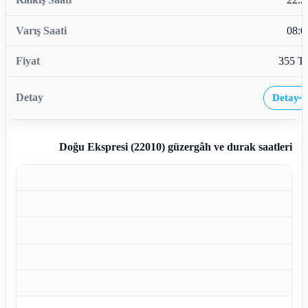
08:0
355 T
Detay
›
Doğu Ekspresi (22010)
güzergâh ve durak saatleri