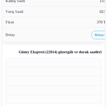
15:5
02:5
370 T
Detay
›
Güney Ekspresi (22014)
güzergâh ve durak saatleri