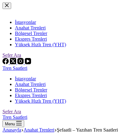
Skip
to
content
İstasyonlar
Anahat Trenleri
Bölgesel Trenler
Ekspres Trenleri
Yüksek Hızlı Tren (YHT)
Sefer Ara
Tren Saatleri
İstasyonlar
Anahat Trenleri
Bölgesel Trenler
Ekspres Trenleri
Yüksek Hızlı Tren (YHT)
Sefer Ara
Tren Saatleri
Menu
Anasayfa
Anahat Trenleri
Şefaatli – Yazıhan Tren Saatleri