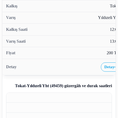
Toka
Yıldızeli Yh
12:0
13:0
200 T
Detay
›
Tokat-Yıldızeli Yht (49459)
güzergâh ve durak saatleri