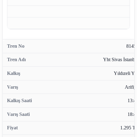
8145
Yht Sivas İstanbu
Yıldızeli Yh
Arifiy
13:4
18:4
1.295 T