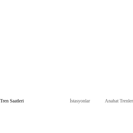
Skip
to
content
Tren Saatleri
İstasyonlar
Anahat Trenler