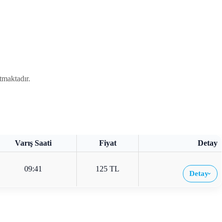
tmaktadır.
Varış Saati
Fiyat
Detay
09:41
125 TL
Detay
›