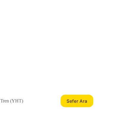
Sefer Ara
 Tren (YHT)