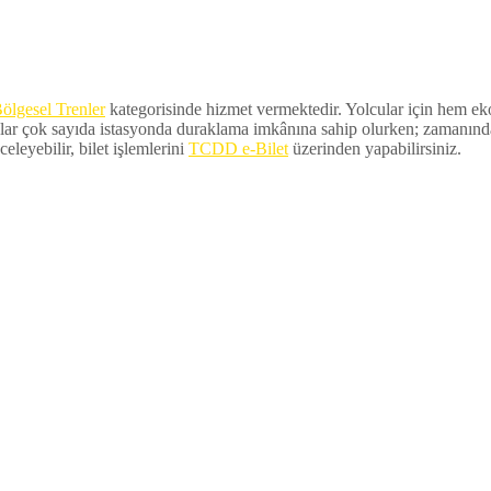
ölgesel Trenler
kategorisinde hizmet vermektedir. Yolcular için hem ekon
lar çok sayıda istasyonda duraklama imkânına sahip olurken; zamanında ka
eleyebilir, bilet işlemlerini
TCDD e-Bilet
üzerinden yapabilirsiniz.