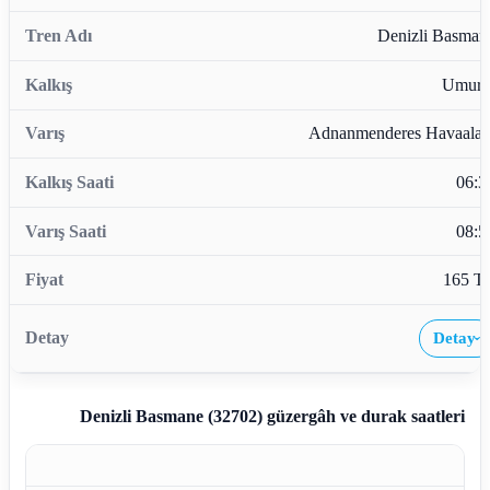
Denizli Basman
Umurl
Adnanmenderes Havaalan
06:3
08:5
165 T
Detay
›
Denizli Basmane (32702)
güzergâh ve durak saatleri