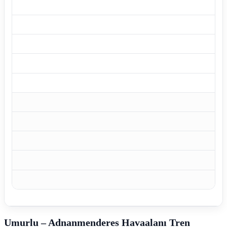
Adn
Umurlu – Adnanmenderes Havaalanı Tren