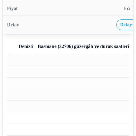
165 T
Detay
›
Denizli – Basmane (32706)
güzergâh ve durak saatleri