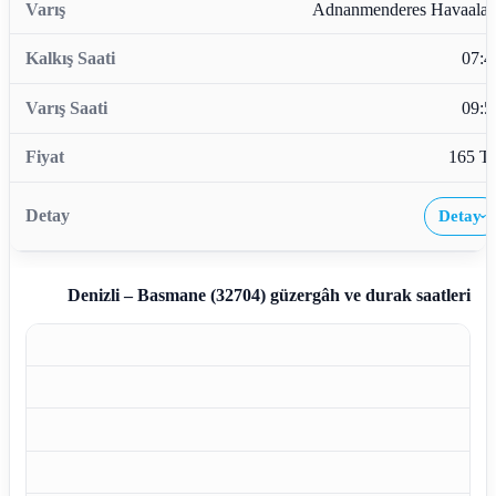
Adnanmenderes Havaalan
07:4
09:5
165 T
Detay
›
Denizli – Basmane (32704)
güzergâh ve durak saatleri