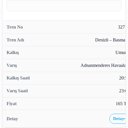
3271
Denizli – Basman
Umurl
Adnanmenderes Havaalan
20:5
23:0
165 T
Detay
›