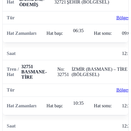
32721
ŞEHİR (BÖLGESEL)
ÖDEMİŞ
Bölgese
06:35
Hat başı:
Hat sonu:
09:0
12:1
32751
No:
İZMİR (BASMANE) – TİRE
BASMANE-
32751
(BÖLGESEL)
TİRE
Bölgese
10:35
Hat başı:
Hat sonu:
12:3
12:2