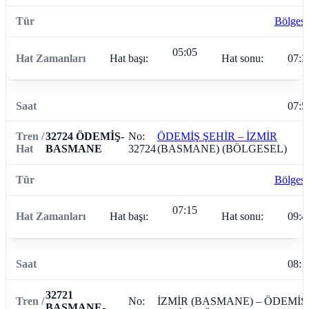
Bölgese
05:05
Hat başı:
Hat sonu:
07:3
07:5
32724 ÖDEMİŞ-
No:
ÖDEMİŞ ŞEHİR – İZMİR
BASMANE
32724
(BASMANE) (BÖLGESEL)
Bölgese
07:15
Hat başı:
Hat sonu:
09:4
08:1
32721
No:
İZMİR (BASMANE) – ÖDEMİŞ
BASMANE-