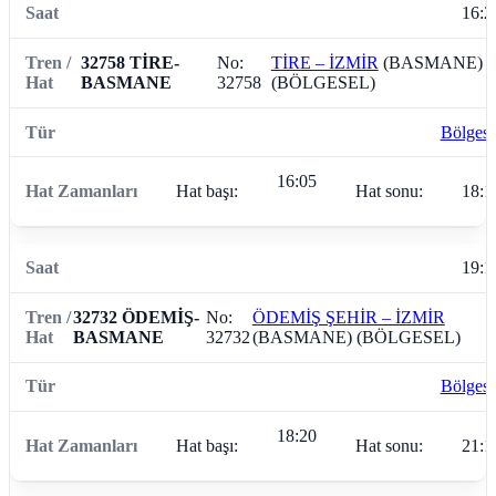
16:2
32758 TİRE-
No:
TİRE – İZMİR
(BASMANE)
BASMANE
32758
(BÖLGESEL)
Bölgese
16:05
Hat başı:
Hat sonu:
18:1
19:1
32732 ÖDEMİŞ-
No:
ÖDEMİŞ ŞEHİR – İZMİR
BASMANE
32732
(BASMANE) (BÖLGESEL)
Bölgese
18:20
Hat başı:
Hat sonu:
21:1