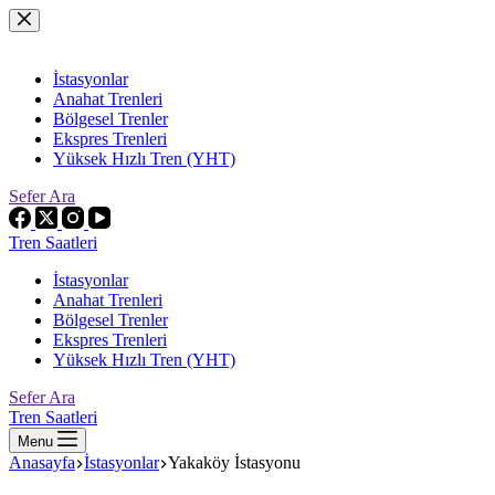
Skip
to
content
İstasyonlar
Anahat Trenleri
Bölgesel Trenler
Ekspres Trenleri
Yüksek Hızlı Tren (YHT)
Sefer Ara
Tren Saatleri
İstasyonlar
Anahat Trenleri
Bölgesel Trenler
Ekspres Trenleri
Yüksek Hızlı Tren (YHT)
Sefer Ara
Tren Saatleri
Menu
Anasayfa
İstasyonlar
Yakaköy İstasyonu