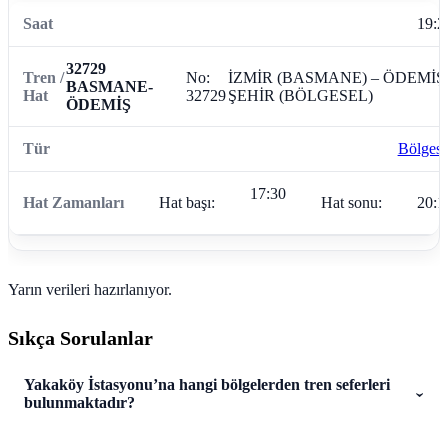
19:2
32729
No:
İZMİR (BASMANE) – ÖDEMİŞ
BASMANE-
32729
ŞEHİR (BÖLGESEL)
ÖDEMİŞ
Bölgese
17:30
Hat başı:
Hat sonu:
20:1
Yarın verileri hazırlanıyor.
Sıkça Sorulanlar
Yakaköy İstasyonu’na hangi bölgelerden tren seferleri
bulunmaktadır?