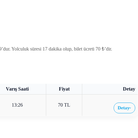
ur. Yolculuk süresi 17 dakika olup, bilet ücreti 70 ₺’dir.
Varış Saati
Fiyat
Detay
13:26
70 TL
Detay
›