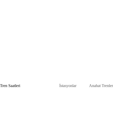
Skip
to
content
Tren Saatleri
İstasyonlar
Anahat Trenler