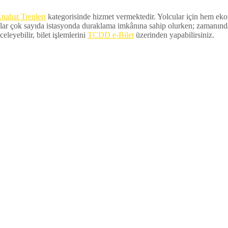
nahat Trenleri
kategorisinde hizmet vermektedir. Yolcular için hem ekono
lar çok sayıda istasyonda duraklama imkânına sahip olurken; zamanında ka
eleyebilir, bilet işlemlerini
TCDD e-Bilet
üzerinden yapabilirsiniz.