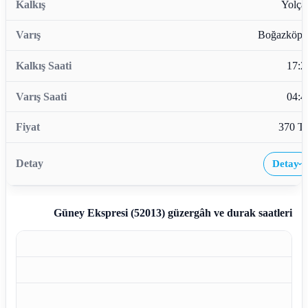
Yolçat
Boğazköpr
17:2
04:4
370 T
Detay
›
Güney Ekspresi (52013)
güzergâh ve durak saatleri