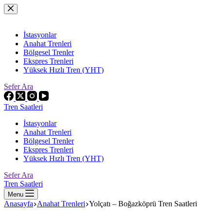
Skip
to
content
İstasyonlar
Anahat Trenleri
Bölgesel Trenler
Ekspres Trenleri
Yüksek Hızlı Tren (YHT)
Sefer Ara
Tren Saatleri
İstasyonlar
Anahat Trenleri
Bölgesel Trenler
Ekspres Trenleri
Yüksek Hızlı Tren (YHT)
Sefer Ara
Tren Saatleri
Menu
Anasayfa
Anahat Trenleri
Yolçatı – Boğazköprü Tren Saatleri