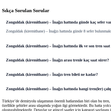
Sıkça Sorulan Sorular
Zonguldak (kiremithane) – İnağzı hattında günde kaç sefer va
Zonguldak (kiremithane) – İnağzı hattında günde 8 sefer bulunmakt
Zonguldak (kiremithane) – İnağzı hattında ilk ve son tren saat
Zonguldak (kiremithane) – İnağzı arası trenle kaç saat sürer?
Zonguldak (kiremithane) – İnağzı tren bileti ne kadar?
Zonguldak (kiremithane) – İnağzı hattında hangi tren(ler) çalış
Türkiye’de demiryolu ulaşımının önemli hatlarından biri olan bu tren,
özellikle şehirler arası ulaşımda yoğun ilgi görmektedir. Bu hatta yol
oluşturabilmektedir. Detaylar ve güncel saatler için kategori sayfasını i