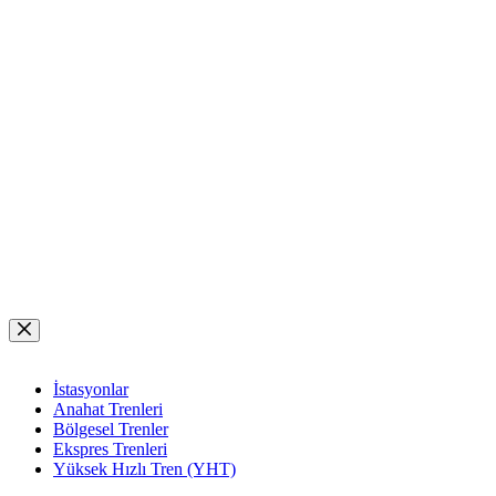
Skip
to
content
İstasyonlar
Anahat Trenleri
Bölgesel Trenler
Ekspres Trenleri
Yüksek Hızlı Tren (YHT)