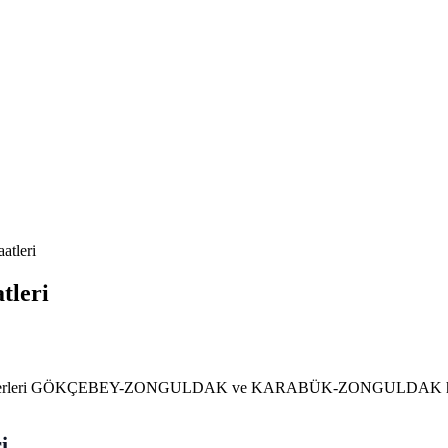
atleri
tleri
n seferleri GÖKÇEBEY-ZONGULDAK ve KARABÜK-ZONGULDAK hatları üz
i