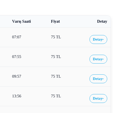
Varış Saati
Fiyat
Detay
07:07
75 TL
Detay
›
07:55
75 TL
Detay
›
09:57
75 TL
Detay
›
13:56
75 TL
Detay
›