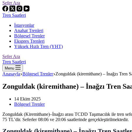
Sefer Ara
Tren Saatleri
İstasyonlar
Anahat Trenleri
Bölgesel Trenler
Ekspres Trenleri
Yüksek Hızlı Tren (YHT)
Sefer Ara
Tren Saatleri
Menu
Anasayfa
Bölgesel Trenler
Zonguldak (kiremithane) – İnağzı Tren Sa
Zonguldak (kiremithane) – İnağzı Tren Saa
14 Ekim 2025
Bölgesel Trenler
Zonguldak (Kiremithane)–İnağzı arası TCDD Taşımacılık ile tre
75 TL’dir. Seferler 08:06 ve 20:06 saatlerinde gerçekleştirilmektedir.
Zonguldak (kiremithane) – İnağzı Tren Saatler