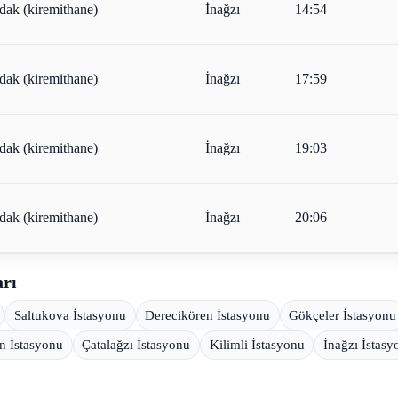
dak (kiremithane)
İnağzı
14:54
dak (kiremithane)
İnağzı
17:59
dak (kiremithane)
İnağzı
19:03
dak (kiremithane)
İnağzı
20:06
arı
Saltukova İstasyonu
Derecikören İstasyonu
Gökçeler İstasyonu
en İstasyonu
Çatalağzı İstasyonu
Kilimli İstasyonu
İnağzı İstasy