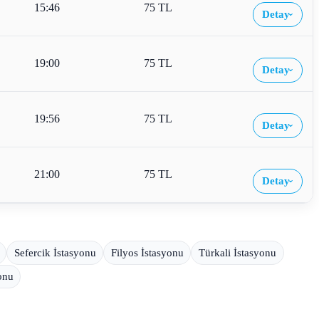
15:46
75 TL
Detay
›
19:00
75 TL
Detay
›
19:56
75 TL
Detay
›
21:00
75 TL
Detay
›
Sefercik İstasyonu
Filyos İstasyonu
Türkali İstasyonu
onu