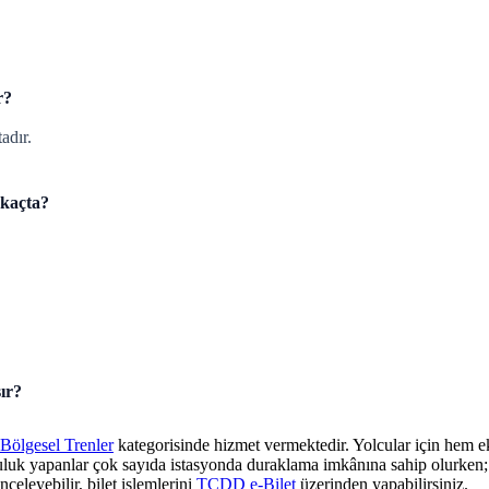
r?
adır.
 kaçta?
ır?
Bölgesel Trenler
kategorisinde hizmet vermektedir. Yolcular için hem ek
culuk yapanlar çok sayıda istasyonda duraklama imkânına sahip olurken; z
nceleyebilir, bilet işlemlerini
TCDD e-Bilet
üzerinden yapabilirsiniz.