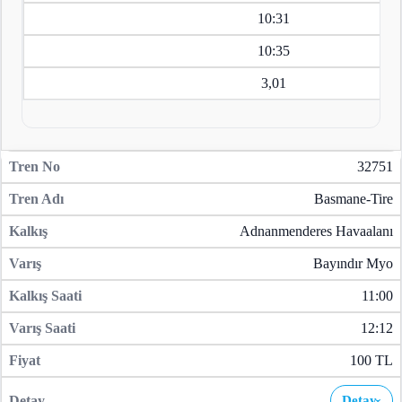
10:31
10:35
3,01
32751
Basmane-Tire
Adnanmenderes Havaalanı
Bayındır Myo
11:00
12:12
100 TL
Detay
›