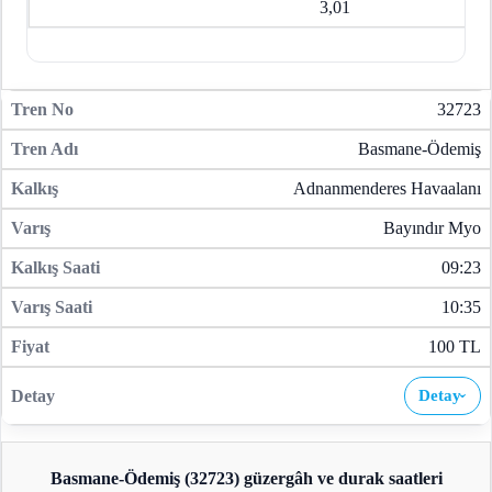
3,01
32723
Basmane-Ödemiş
Adnanmenderes Havaalanı
Bayındır Myo
09:23
10:35
100 TL
Detay
›
Basmane-Ödemiş (32723)
güzergâh ve durak saatleri