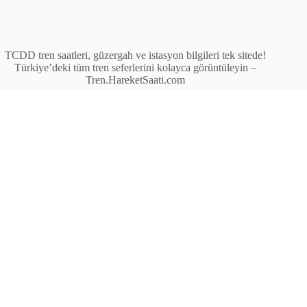
TCDD tren saatleri, güzergah ve istasyon bilgileri tek sitede!
Türkiye’deki tüm tren seferlerini kolayca görüntüleyin –
Tren.HareketSaati.com
Tren Seferleri
İstasyonlar
Anahat Trenleri
Bölgesel Trenler
Ekspres Trenleri
Yüksek Hızlı Tren (YHT)
Site İçi Linkler
İstasyonlar
Anahat Trenleri
Bölgesel Trenler
Ekspres Trenleri
Yüksek Hızlı Tren (YHT)