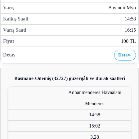
Bayındır Myo
14:58
16:15
100 TL
Detay
›
Basmane-Ödemiş (32727)
güzergâh ve durak saatleri
Adnanmenderes Havaalanı
Menderes
14:58
15:02
3,28