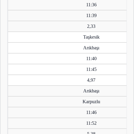
11:36
11:39
2,33
Taşkesik
Arıkbaşı
11:40
11:45
4,97
Arıkbaşı
Karpuzlu
11:46
11:52
5,38