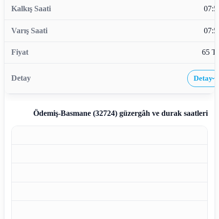
07:5
07:5
65 T
Detay
›
Ödemiş-Basmane (32724)
güzergâh ve durak saatleri