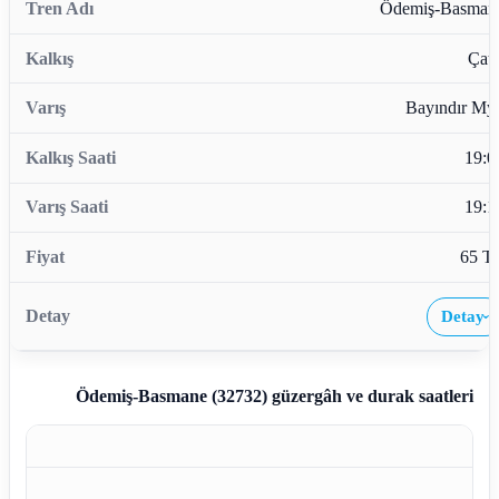
Ödemiş-Basman
Çata
Bayındır My
19:0
19:1
65 T
Detay
›
Ödemiş-Basmane (32732)
güzergâh ve durak saatleri