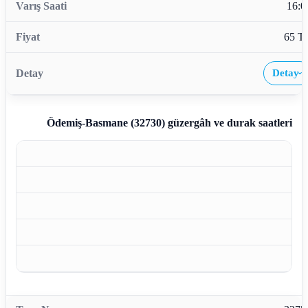
16:0
65 T
Detay
›
Ödemiş-Basmane (32730)
güzergâh ve durak saatleri