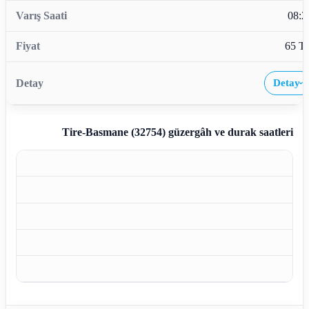
08:2
65 T
Detay
›
Tire-Basmane (32754)
güzergâh ve durak saatleri