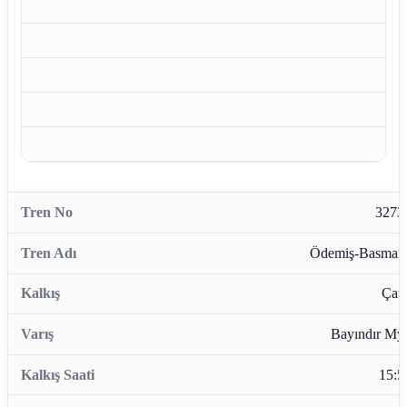
3273
Ödemiş-Basman
Çata
Bayındır My
15:5