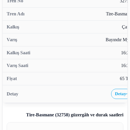
3275
Tire-Basman
Çata
Bayındır My
16:2
16:3
65 T
Detay
›
Tire-Basmane (32758)
güzergâh ve durak saatleri