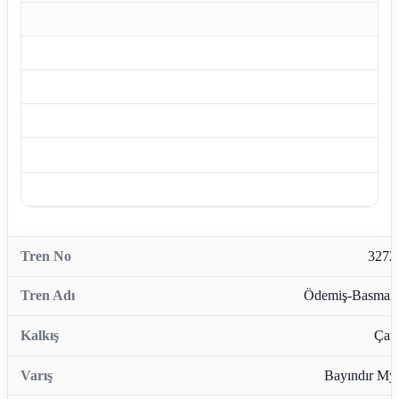
3272
Ödemiş-Basman
Çata
Bayındır My