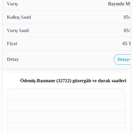
Bayındır My
05:4
05:5
65 T
Detay
›
Ödemiş-Basmane (32722)
güzergâh ve durak saatleri