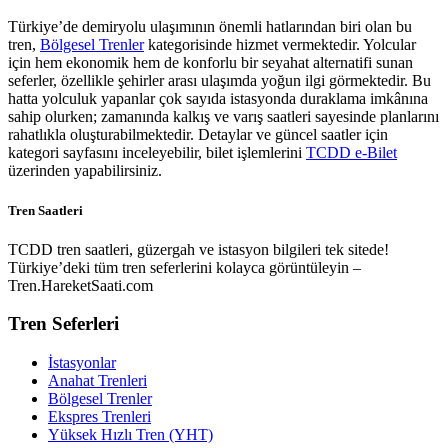
Türkiye’de demiryolu ulaşımının önemli hatlarından biri olan bu
tren,
Bölgesel Trenler
kategorisinde hizmet vermektedir. Yolcular
için hem ekonomik hem de konforlu bir seyahat alternatifi sunan
seferler, özellikle şehirler arası ulaşımda yoğun ilgi görmektedir. Bu
hatta yolculuk yapanlar çok sayıda istasyonda duraklama imkânına
sahip olurken; zamanında kalkış ve varış saatleri sayesinde planlarını
rahatlıkla oluşturabilmektedir. Detaylar ve güncel saatler için
kategori sayfasını inceleyebilir, bilet işlemlerini
TCDD e-Bilet
üzerinden yapabilirsiniz.
Tren Saatleri
TCDD tren saatleri, güzergah ve istasyon bilgileri tek sitede!
Türkiye’deki tüm tren seferlerini kolayca görüntüleyin –
Tren.HareketSaati.com
Tren Seferleri
İstasyonlar
Anahat Trenleri
Bölgesel Trenler
Ekspres Trenleri
Yüksek Hızlı Tren (YHT)