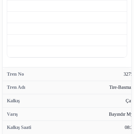
3275
Tire-Basman
Çata
Bayındır My
08:2