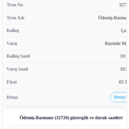
3272
Ödemiş-Basman
Çata
Bayındır My
10:1
10:2
65 T
Detay
›
Ödemiş-Basmane (32726)
güzergâh ve durak saatleri