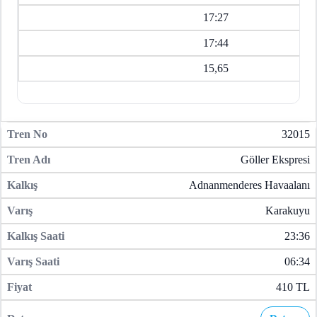
17:27
17:44
15,65
32015
Göller Ekspresi
Adnanmenderes Havaalanı
Karakuyu
23:36
06:34
410 TL