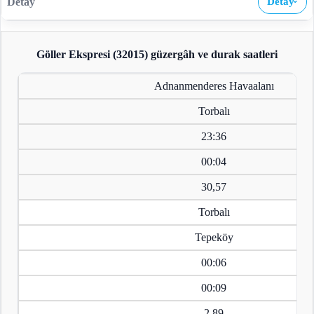
Detay
›
Göller Ekspresi (32015)
güzergâh ve durak saatleri
Adnanmenderes Havaalanı
Torbalı
23:36
00:04
30,57
Torbalı
Tepeköy
00:06
00:09
2,89