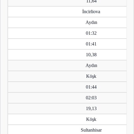
11,64
İncirliova
Aydın
01:32
01:41
10,38
Aydın
Köşk
01:44
02:03
19,13
Köşk
Sultanhisar