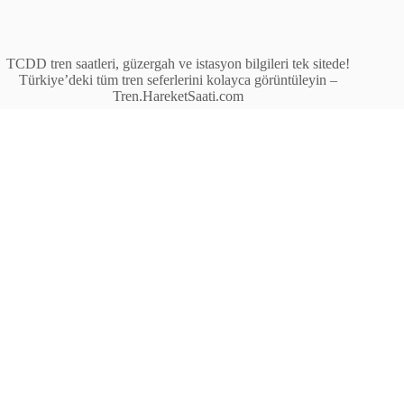
TCDD tren saatleri, güzergah ve istasyon bilgileri tek sitede!
Türkiye’deki tüm tren seferlerini kolayca görüntüleyin –
Tren.HareketSaati.com
Tren Seferleri
İstasyonlar
Anahat Trenleri
Bölgesel Trenler
Ekspres Trenleri
Yüksek Hızlı Tren (YHT)
Site İçi Linkler
İstasyonlar
Anahat Trenleri
Bölgesel Trenler
Ekspres Trenleri
Yüksek Hızlı Tren (YHT)