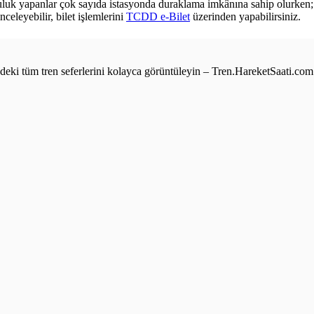
culuk yapanlar çok sayıda istasyonda duraklama imkânına sahip olurken; z
nceleyebilir, bilet işlemlerini
TCDD e-Bilet
üzerinden yapabilirsiniz.
e’deki tüm tren seferlerini kolayca görüntüleyin – Tren.HareketSaati.com