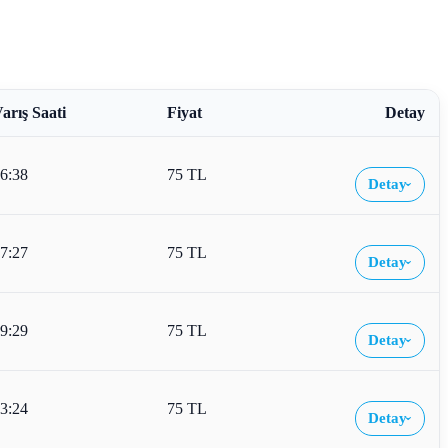
arış Saati
Fiyat
Detay
6:38
75 TL
Detay
›
7:27
75 TL
Detay
›
9:29
75 TL
Detay
›
3:24
75 TL
Detay
›