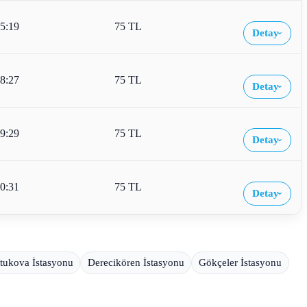
5:19
75 TL
Detay
›
8:27
75 TL
Detay
›
9:29
75 TL
Detay
›
0:31
75 TL
Detay
›
ltukova İstasyonu
Derecikören İstasyonu
Gökçeler İstasyonu