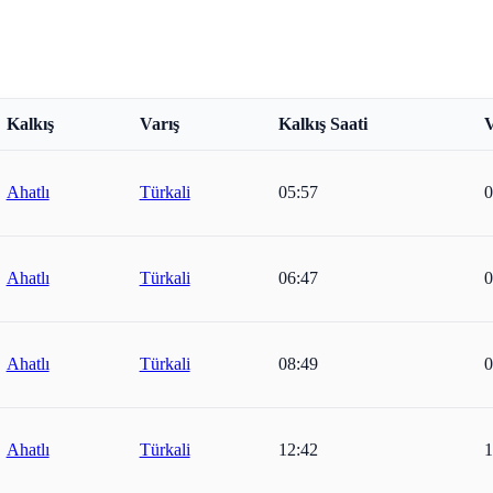
Kalkış
Varış
Kalkış Saati
V
Ahatlı
Türkali
05:57
0
Ahatlı
Türkali
06:47
0
Ahatlı
Türkali
08:49
0
Ahatlı
Türkali
12:42
1