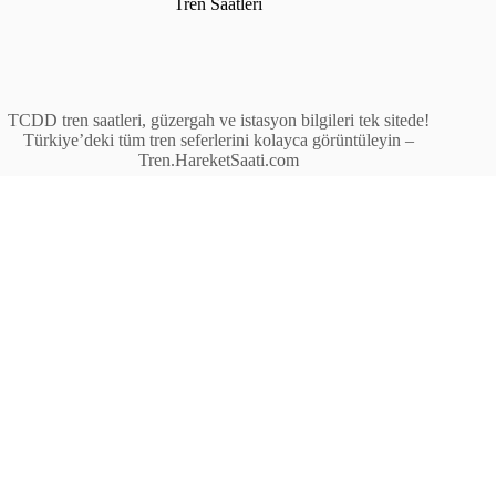
Tren Saatleri
TCDD tren saatleri, güzergah ve istasyon bilgileri tek sitede!
Türkiye’deki tüm tren seferlerini kolayca görüntüleyin –
Tren.HareketSaati.com
Tren Seferleri
İstasyonlar
Anahat Trenleri
Bölgesel Trenler
Ekspres Trenleri
Yüksek Hızlı Tren (YHT)
Site İçi Linkler
İstasyonlar
Anahat Trenleri
Bölgesel Trenler