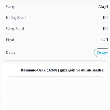
Alaşehi
10:5
10:5
65 T
Detay
›
Basmane-Uşak (32601)
güzergâh ve durak saatleri