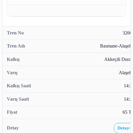
3260
Basmane-Alaşehi
Akkeçili Durağ
Alaşehi
14:2
14:2
65 T
Detay
›