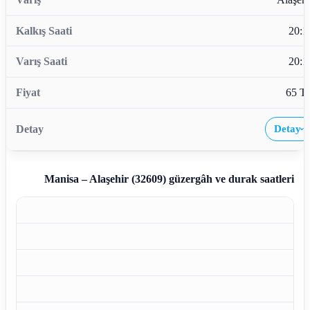
20:1
20:1
65 T
Detay
›
Manisa – Alaşehir (32609)
güzergâh ve durak saatleri