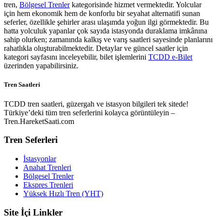
tren,
Bölgesel Trenler
kategorisinde hizmet vermektedir. Yolcular
için hem ekonomik hem de konforlu bir seyahat alternatifi sunan
seferler, özellikle şehirler arası ulaşımda yoğun ilgi görmektedir. Bu
hatta yolculuk yapanlar çok sayıda istasyonda duraklama imkânına
sahip olurken; zamanında kalkış ve varış saatleri sayesinde planlarını
rahatlıkla oluşturabilmektedir. Detaylar ve güncel saatler için
kategori sayfasını inceleyebilir, bilet işlemlerini
TCDD e-Bilet
üzerinden yapabilirsiniz.
Tren Saatleri
TCDD tren saatleri, güzergah ve istasyon bilgileri tek sitede!
Türkiye’deki tüm tren seferlerini kolayca görüntüleyin –
Tren.HareketSaati.com
Tren Seferleri
İstasyonlar
Anahat Trenleri
Bölgesel Trenler
Ekspres Trenleri
Yüksek Hızlı Tren (YHT)
Site İçi Linkler