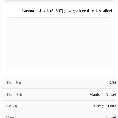
Basmane-Uşak (32607)
güzergâh ve durak saatleri
3260
Manisa – Alaşehi
Akkeçili Durağ
Alaşehi