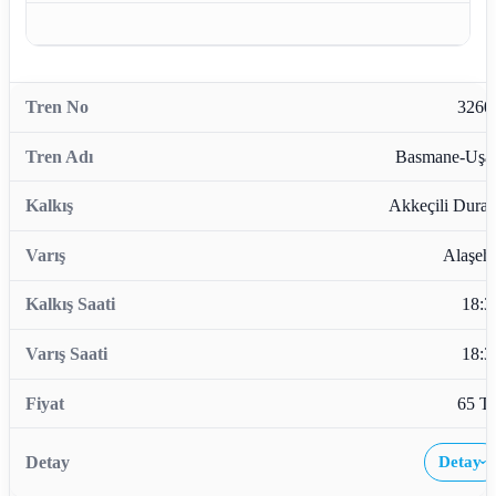
3260
Basmane-Uşa
Akkeçili Durağ
Alaşehi
18:3
18:3
65 T
Detay
›