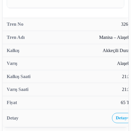
3261
Manisa – Alaşehi
Akkeçili Durağ
Alaşehi
21:2
21:3
65 T
Detay
›