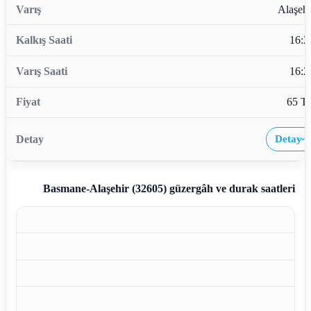
Alaşehi
16:2
16:2
65 T
Detay
›
Basmane-Alaşehir (32605)
güzergâh ve durak saatleri