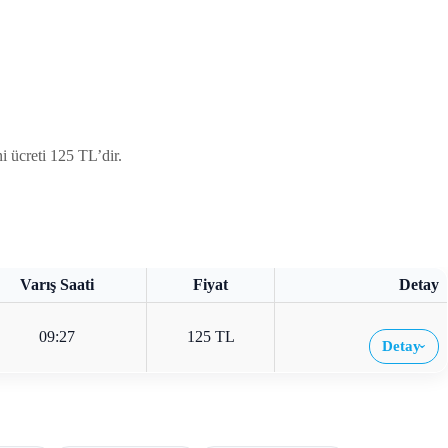
ücreti 125 TL’dir.
Varış Saati
Fiyat
Detay
09:27
125 TL
Detay
›