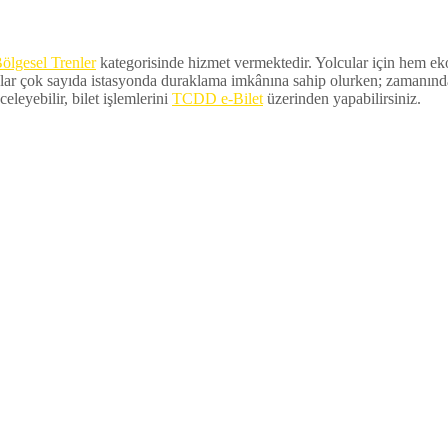
ölgesel Trenler
kategorisinde hizmet vermektedir. Yolcular için hem ekon
lar çok sayıda istasyonda duraklama imkânına sahip olurken; zamanında ka
eleyebilir, bilet işlemlerini
TCDD e-Bilet
üzerinden yapabilirsiniz.