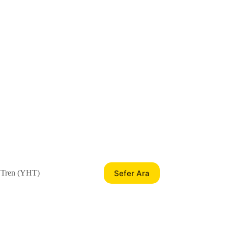
Sefer Ara
 Tren (YHT)