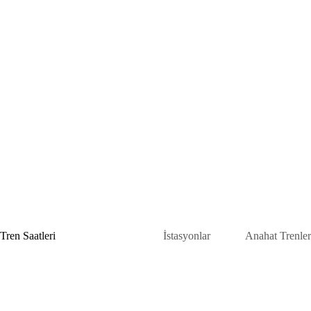
Skip
to
content
Tren Saatleri
İstasyonlar
Anahat Trenler