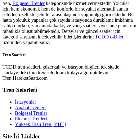
tren,
Bölgesel Trenler
kategorisinde hizmet vermektedir. Yolcular
için hem ekonomik hem de konforlu bir seyahat alternatifi sunan
seferler, özellikle şehirler arası ulaşımda yoğun ilgi görmektedir. Bu
hatta yolculuk yapanlar çok sayıda istasyonda duraklama imkânına
sahip olurken; zamanında kalkış ve varış saatleri sayesinde planlarını
rahatlıkla oluşturabilmektedir. Detaylar ve güncel saatler için
kategori sayfasını inceleyebilir, bilet işlemlerini
TCDD e-Bilet
üzerinden yapabilirsiniz.
Tren Saatleri
TCDD tren saatleri, güzergah ve istasyon bilgileri tek sitede!
Türkiye’deki tüm tren seferlerini kolayca görüntüleyin –
Tren.HareketSaati.com
Tren Seferleri
İstasyonlar
Anahat Trenleri
Bölgesel Trenler
Ekspres Trenleri
Yüksek Hızlı Tren (YHT)
Site İçi Linkler