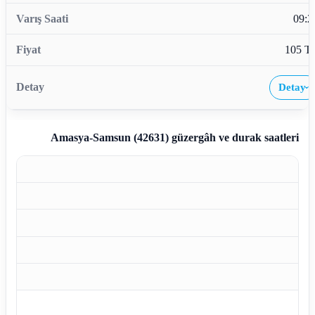
09:2
105 T
Detay
›
Amasya-Samsun (42631)
güzergâh ve durak saatleri