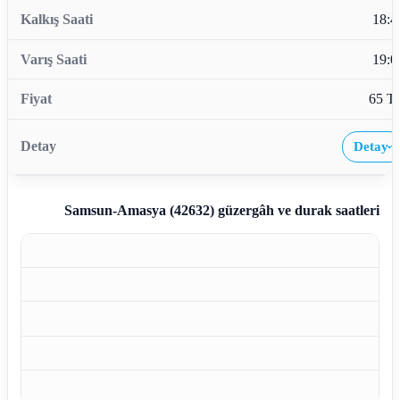
18:4
19:0
65 T
Detay
›
Samsun-Amasya (42632)
güzergâh ve durak saatleri