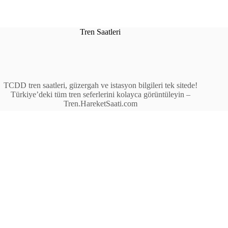
Tren Saatleri
TCDD tren saatleri, güzergah ve istasyon bilgileri tek sitede!
Türkiye’deki tüm tren seferlerini kolayca görüntüleyin –
Tren.HareketSaati.com
Tren Seferleri
İstasyonlar
Anahat Trenleri
Bölgesel Trenler
Ekspres Trenleri
Yüksek Hızlı Tren (YHT)
Site İçi Linkler