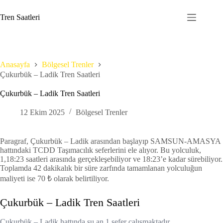
Skip
to
Tren Saatleri
content
Anasayfa
Bölgesel Trenler
Çukurbük – Ladik Tren Saatleri
Çukurbük – Ladik Tren Saatleri
12 Ekim 2025
Bölgesel Trenler
Paragraf, Çukurbük – Ladik arasından başlayıp SAMSUN-AMASYA
hattındaki TCDD Taşımacılık seferlerini ele alıyor. Bu yolculuk,
1,18:23 saatleri arasında gerçekleşebiliyor ve 18:23’e kadar sürebiliyor.
Toplamda 42 dakikalık bir süre zarfında tamamlanan yolculuğun
maliyeti ise 70 ₺ olarak belirtiliyor.
Çukurbük – Ladik Tren Saatleri
Çukurbük – Ladik hattında şu an 1 sefer çalışmaktadır.