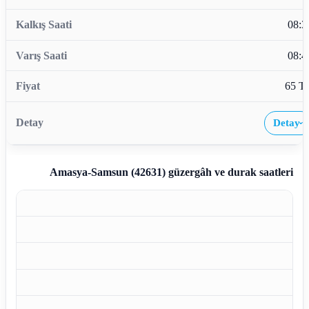
08:3
08:4
65 T
Detay
›
Amasya-Samsun (42631)
güzergâh ve durak saatleri