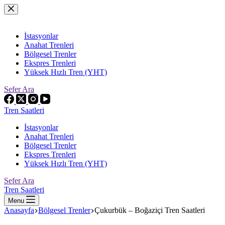
Skip
to
content
İstasyonlar
Anahat Trenleri
Bölgesel Trenler
Ekspres Trenleri
Yüksek Hızlı Tren (YHT)
Sefer Ara
Tren Saatleri
İstasyonlar
Anahat Trenleri
Bölgesel Trenler
Ekspres Trenleri
Yüksek Hızlı Tren (YHT)
Sefer Ara
Tren Saatleri
Menu
Anasayfa
Bölgesel Trenler
Çukurbük – Boğaziçi Tren Saatleri