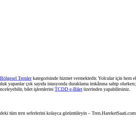
Bölgesel Trenler
kategorisinde hizmet vermektedir. Yolcular için hem ek
culuk yapanlar çok sayıda istasyonda duraklama imkânına sahip olurken; z
nceleyebilir, bilet işlemlerini
TCDD e-Bilet
üzerinden yapabilirsiniz.
e’deki tüm tren seferlerini kolayca görüntüleyin – Tren.HareketSaati.com