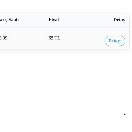
arış Saati
Fiyat
Detay
8:09
65 TL
Detay
›