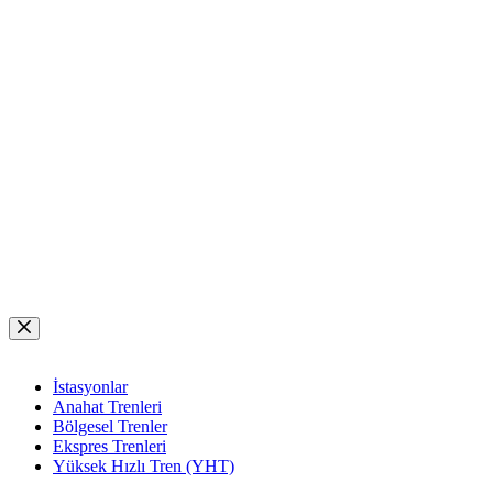
Skip
to
content
İstasyonlar
Anahat Trenleri
Bölgesel Trenler
Ekspres Trenleri
Yüksek Hızlı Tren (YHT)