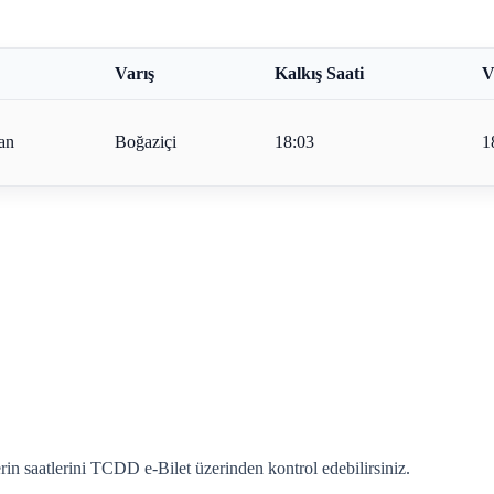
Varış
Kalkış Saati
V
an
Boğaziçi
18:03
1
in saatlerini TCDD e-Bilet üzerinden kontrol edebilirsiniz.