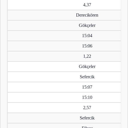
4,37
Derecikören
Gökçeler
15:04
15:06
1,22
Gökçeler
Sefercik
15:07
15:10
2,57
Sefercik