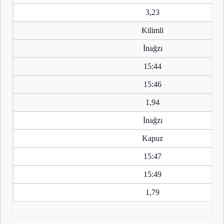
3,23
Kilimli
İnağzı
15:44
15:46
1,94
İnağzı
Kapuz
15:47
15:49
1,79