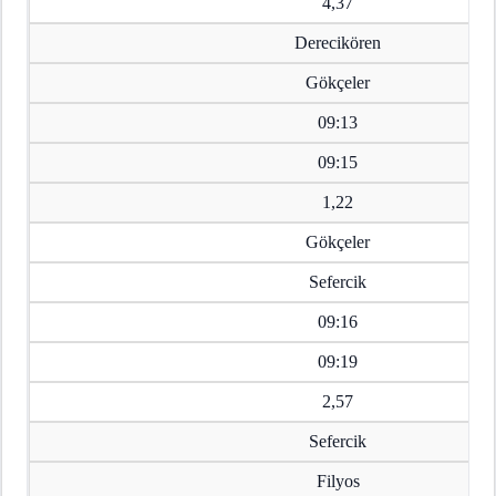
4,37
Derecikören
Gökçeler
09:13
09:15
1,22
Gökçeler
Sefercik
09:16
09:19
2,57
Sefercik
Filyos