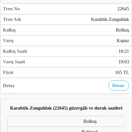
22645
Karabük-Zonguldak
Bolkuş
Kapuz
16:21
19:03
165 TL
Detay
›
Karabük-Zonguldak (22645)
güzergâh ve durak saatleri
Bolkuş
Balıkısık