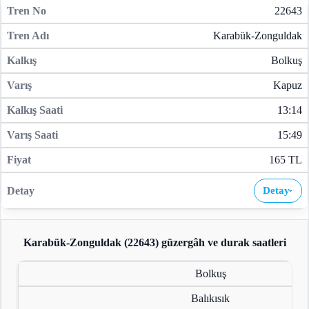
22643
Karabük-Zonguldak
Bolkuş
Kapuz
13:14
15:49
165 TL
Detay
›
Karabük-Zonguldak (22643)
güzergâh ve durak saatleri
Bolkuş
Balıkısık