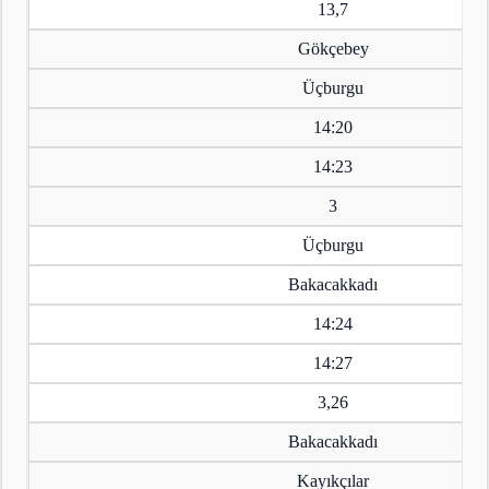
13,7
Gökçebey
Üçburgu
14:20
14:23
3
Üçburgu
Bakacakkadı
14:24
14:27
3,26
Bakacakkadı
Kayıkçılar