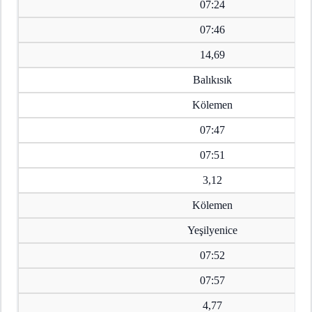
07:24
07:46
14,69
Balıkısık
Kölemen
07:47
07:51
3,12
Kölemen
Yeşilyenice
07:52
07:57
4,77